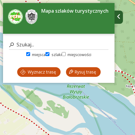
Mapa szlaków turystycznych
miejsca
szlaki
miejscowości
Wyznacz trasę
Rysuj trasę