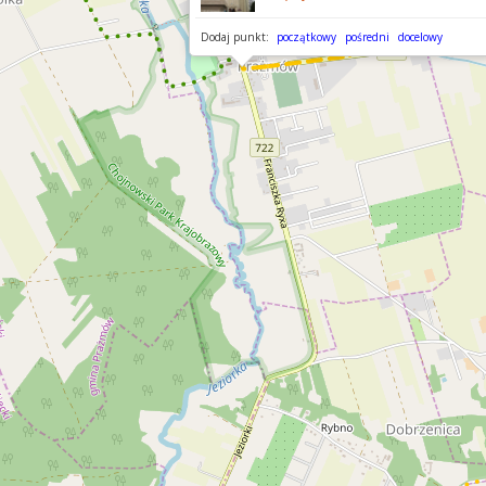
Dodaj punkt:
początkowy
pośredni
docelowy