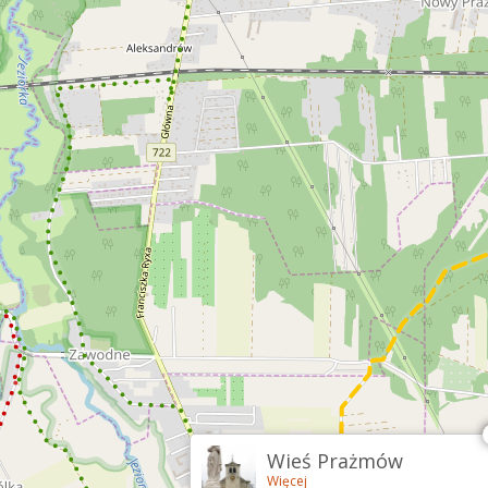
Wieś Prażmów
Więcej