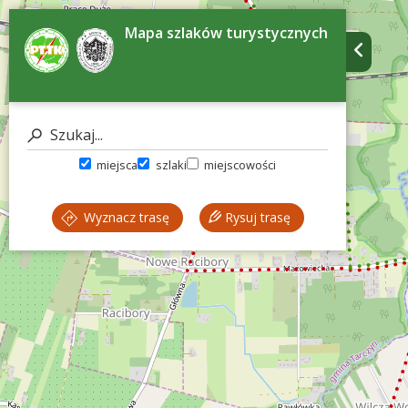
Mapa szlaków turystycznych
miejsca
szlaki
miejscowości
Wyznacz trasę
Rysuj trasę