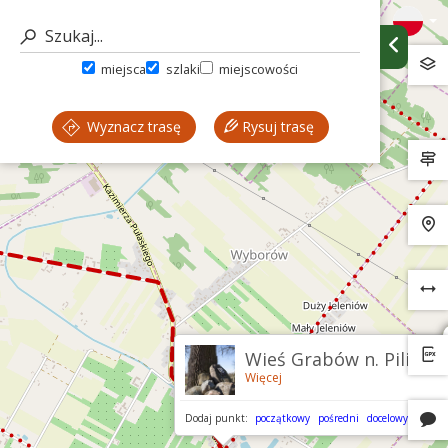
miejsca
szlaki
miejscowości
Wyznacz trasę
Rysuj trasę
Wieś Grabów n. Pilicą
Więcej
Dodaj punkt:
początkowy
pośredni
docelowy