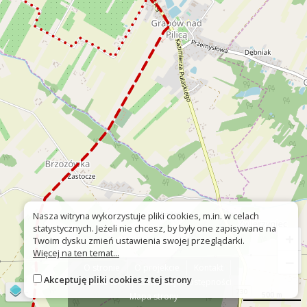
Nasza witryna wykorzystuje pliki cookies, m.in. w celach
statystycznych. Jeżeli nie chcesz, by były one zapisywane na
+
Twoim dysku zmień ustawienia swojej przeglądarki.
Więcej na ten temat...
−
O stronie
O projekcie
Kontakt
Akceptuję pliki cookies z tej strony
Znak nie tak?
Deklaracja dostępności
©
OpenStreetMap
contributors
500 m
Mapa strony