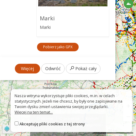
Marki
Marki
Pobierz jako GPX
Więcej
Odwróć
Pokaż cały
Nasza witryna wykorzystuje pliki cookies, m.in. w celach
statystycznych. Jeżeli nie chcesz, by były one zapisywane na
+
Twoim dysku zmień ustawienia swojej przeglądarki.
Więcej na ten temat...
−
O stronie
O projekcie
Kontakt
Akceptuję pliki cookies z tej strony
Znak nie tak?
Deklaracja dostępności
©
OpenStreetMap
contributors
50 km
Mapa strony