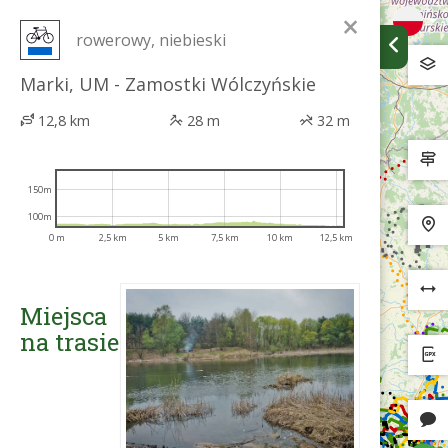
×
rowerowy, niebieski
Marki, UM - Zamostki Wólczyńskie
12,8 km
28 m
32 m
150m
100m
0 m
2,5 km
5 km
7,5 km
10 km
12,5 km
Miejsca
na trasie