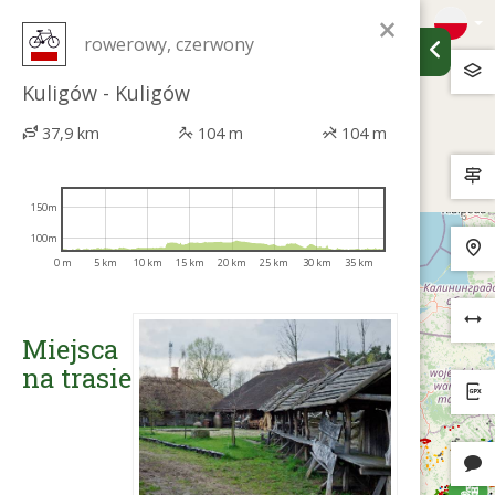
×
rowerowy, czerwony
Kuligów - Kuligów
37,9 km
104 m
104 m
150m
100m
0 m
5 km
10 km
15 km
20 km
25 km
30 km
35 km
Miejsca
na trasie