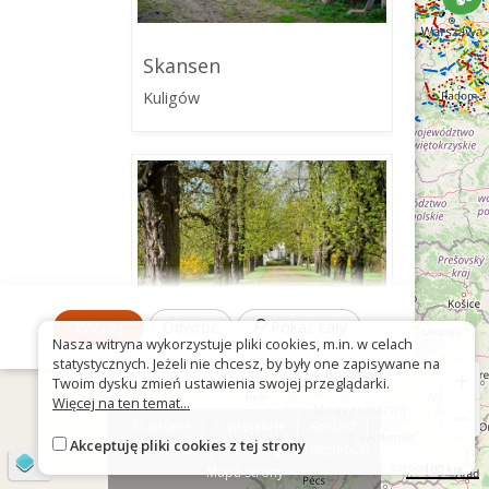
Skansen
Kuligów
Więcej
Odwróć
Pokaż cały
Nasza witryna wykorzystuje pliki cookies, m.in. w celach
statystycznych. Jeżeli nie chcesz, by były one zapisywane na
+
Twoim dysku zmień ustawienia swojej przeglądarki.
Zespół pałacowy
Więcej na ten temat...
−
O stronie
O projekcie
Kontakt
Ślężany
Akceptuję pliki cookies z tej strony
Znak nie tak?
Deklaracja dostępności
©
OpenStreetMap
contributors
100 km
Mapa strony