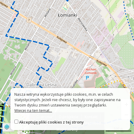
Nasza witryna wykorzystuje pliki cookies, m.in. w celach
statystycznych. Jeżeli nie chcesz, by były one zapisywane na
+
Twoim dysku zmień ustawienia swojej przeglądarki.
Więcej na ten temat...
−
O stronie
O projekcie
Kontakt
Akceptuję pliki cookies z tej strony
Znak nie tak?
Deklaracja dostępności
©
OpenStreetMap
contributors
500 m
Mapa strony