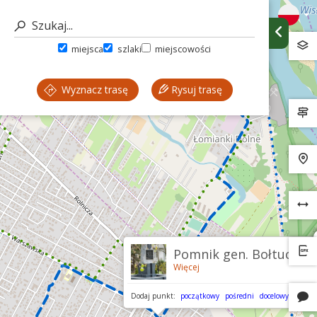
miejsca
szlaki
miejscowości
Wyznacz trasę
Rysuj trasę
Pomnik gen. Bołtucia
Więcej
Dodaj punkt:
początkowy
pośredni
docelowy