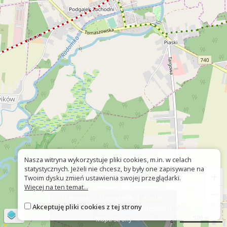
Nasza witryna wykorzystuje pliki cookies, m.in. w celach
statystycznych. Jeżeli nie chcesz, by były one zapisywane na
+
Twoim dysku zmień ustawienia swojej przeglądarki.
Więcej na ten temat...
−
O stronie
O projekcie
Kontakt
Akceptuję pliki cookies z tej strony
Znak nie tak?
Deklaracja dostępności
©
OpenStreetMap
contributors
500 m
Mapa strony