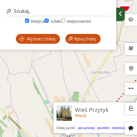
miejsca
szlaki
miejscowości
Wyznacz trasę
Rysuj trasę
Wieś Przytyk
Więcej
Dodaj punkt:
początkowy
pośredni
docelowy