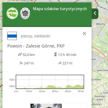
Mapa szlaków turystycznych
×
pieszy, niebieski
Powsin - Zalesie Górne, PKP
52,0 km
13 h 45 min
247 m
227 m
150m
100m
0 m
10 km
20 km
30 km
40 km
50 km