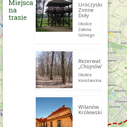
Miejsca
Uroczysko
na
Zimne
Doły
trasie
Okolice
Zalesia
Górnego
Rezerwat
„Chojnów”
Okolice
Konstancina
Wilanów
Królewski