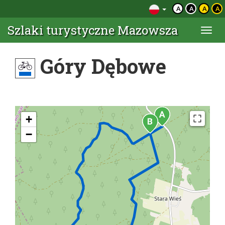
A
A
A
A
Szlaki turystyczne Mazowsza
Togg
navi
Góry Dębowe
+
−