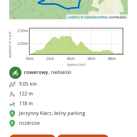
Leaflet
|
©
OpenStreetMap
contributors
250m
wysokość m n.p.m.
200m
0km
2km
4km
6km
8km
dystans (km)
rowerowy
, niebieski
9,05 km
122 m
118 m
Jerzynny Kierz, leśny parking
rozdroże