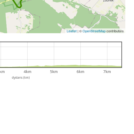
Leaflet
|
©
OpenStreetMap
contributors
km
4km
5km
6km
7km
dystans (km)