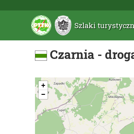
Szlaki turystyc
Czarnia - drog
+
−