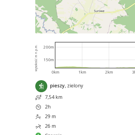
200m
wysokość m n.p.m.
150m
0km
1km
2km
3
pieszy
, zielony
7,54 km
2h
29 m
26 m