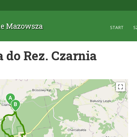
zne Mazowsza
START
S
a do Rez. Czarnia