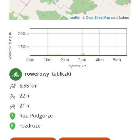
Leaflet
|
©
OpenStreetMap
contributors
200m
wysokość m n.p.m.
150m
0km
1km
2km
3km
4km
5km
dystans (km)
rowerowy
, tabliczki
5,55 km
22 m
21 m
Rez. Podgórze
rozdroże