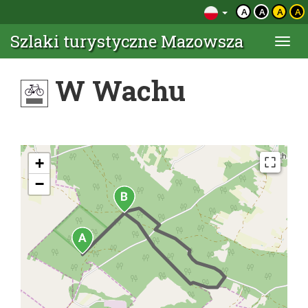
A
A
A
A
Szlaki turystyczne Mazowsza
Togg
navi
W Wachu
+
−