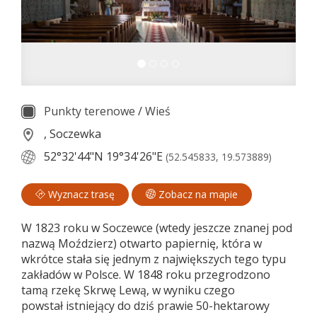
Punkty terenowe
/
Wieś
, Soczewka
52°32'44"N
19°34'26"E
(52.545833, 19.573889)
Wyznacz trasę
Zobacz na mapie
W 1823 roku w Soczewce (wtedy jeszcze znanej pod
nazwą Moździerz) otwarto papiernię, która w
wkrótce stała się jednym z największych tego typu
zakładów w Polsce. W 1848 roku przegrodzono
tamą rzekę Skrwę Lewą, w wyniku czego
powstał istniejący do dziś prawie 50-hektarowy