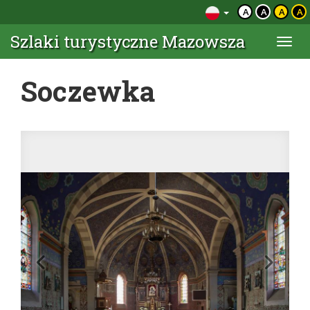
A
A
A
A
Szlaki turystyczne Mazowsza
Togg
navi
Soczewka