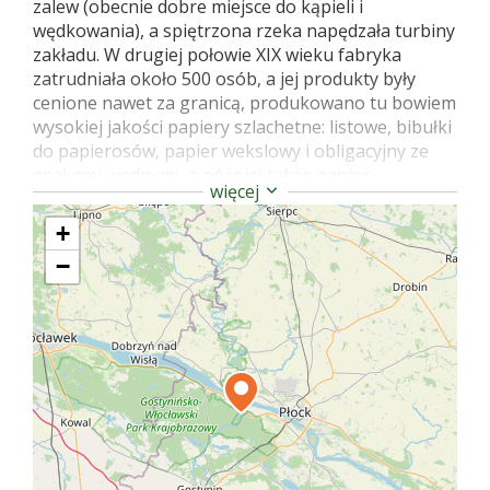
zalew (obecnie dobre miejsce do kąpieli i
wędkowania), a spiętrzona rzeka napędzała turbiny
zakładu. W drugiej połowie XIX wieku fabryka
zatrudniała około 500 osób, a jej produkty były
cenione nawet za granicą, produkowano tu bowiem
wysokiej jakości papiery szlachetne: listowe, bibułki
do papierosów, papier wekslowy i obligacyjny ze
znakami wodnymi, a później także papier
więcej
fotograficzny. W latach 1842-84 papiernią kierował
Jan Epstein, prawnik, bankier i filantrop. To za jego
+
czasów zakład osiągnął szczyt swojego rozwoju, on
−
także zlecił budowę istniejącego do dziś zespołu
dworskiego. Murowany dwór to w większości
parterowy budynek z piętrową wystawką. Był
kilkukrotnie przebudowywany, w tym także w
czasie II wojny światowej. Obecnie w rękach
prywatnych, w trakcie renowacji konserwatorskiej.
Wokół dworu niewielki park zaprojektowany na
planie trójkąta, z zachowanym starym
drzewostanem i aleją lipową. Można zwiedzać po
wcześniejszym uzgodnieniu (nr tel. 502 296 100). W