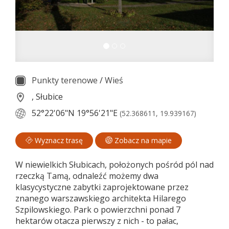
Punkty terenowe
/
Wieś
, Słubice
52°22'06"N
19°56'21"E
(52.368611, 19.939167)
Wyznacz trasę
Zobacz na mapie
W niewielkich Słubicach, położonych pośród pól nad
rzeczką Tamą, odnaleźć możemy dwa
klasycystyczne zabytki zaprojektowane przez
znanego warszawskiego architekta Hilarego
Szpilowskiego. Park o powierzchni ponad 7
hektarów otacza pierwszy z nich - to pałac,