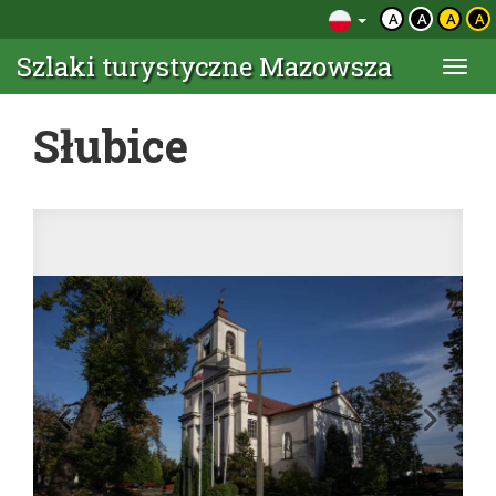
A
A
A
A
Szlaki turystyczne Mazowsza
Togg
navi
Słubice