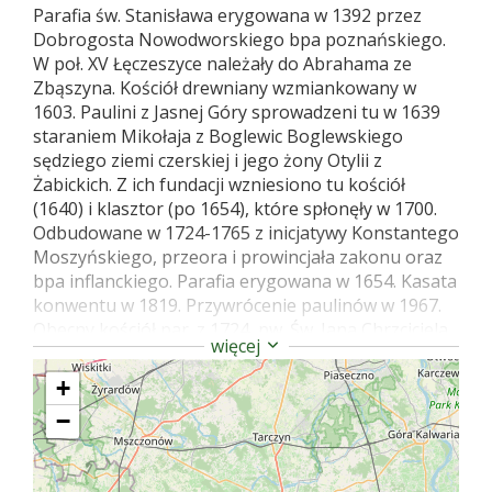
Parafia św. Stanisława erygowana w 1392 przez
Dobrogosta Nowodworskiego bpa poznańskiego.
W poł. XV Łęczeszyce należały do Abrahama ze
Zbąszyna. Kościół drewniany wzmiankowany w
1603. Paulini z Jasnej Góry sprowadzeni tu w 1639
staraniem Mikołaja z Boglewic Boglewskiego
sędziego ziemi czerskiej i jego żony Otylii z
Żabickich. Z ich fundacji wzniesiono tu kościół
(1640) i klasztor (po 1654), które spłonęły w 1700.
Odbudowane w 1724-1765 z inicjatywy Konstantego
Moszyńskiego, przeora i prowincjała zakonu oraz
bpa inflanckiego. Parafia erygowana w 1654. Kasata
konwentu w 1819. Przywrócenie paulinów w 1967.
Obecny kościół par. z 1724, pw. Św. Jana Chrzciciela,
więcej
barokowy, murowany z cegły, tynkowany,
jednonawowy. Nawa dwuprzęsłowa na planie
+
prostokąta. Węższe prezbiterium dwuprzęsłowe,
−
zamknięte prosto. Fasada dwukondygnacjowa,
trójosiowa, rozczłonkowana półkolumnami
toskańskimi, na narożach ujęta parami pilastrów