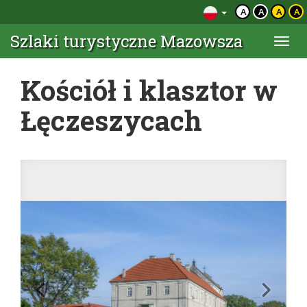
A
A
A
A
Szlaki turystyczne Mazowsza
Togg
navi
Kościół i klasztor w
Łęczeszycach