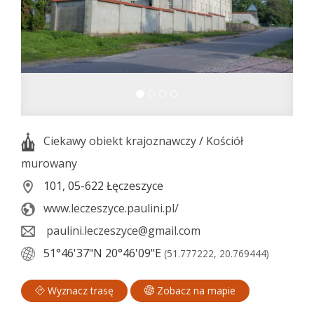
Ciekawy obiekt krajoznawczy
/
Kościół
murowany
101, 05-622 Łęczeszyce
www.leczeszyce.paulini.pl/
paulini.leczeszyce@gmail.com
51°46'37"N
20°46'09"E
(51.777222, 20.769444)
Wyznacz trasę
Zobacz na mapie