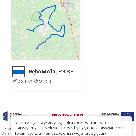
PTTK i Samorząd Województwa Mazowieckiego
2018.
Rębowola, PKS -
Łęczeszyce, PKS
35,1 km
9:15 h
Nasza witryna wykorzystuje pliki cookies, m.in. w celach
statystycznych. Jeżeli nie chcesz, by były one zapisywane na
Przedsięwzięcie współfinansowane ze środków Samorządu Województwa
Twoim dysku zmień ustawienia swojej przeglądarki.
Mazowieckiego oraz Unię Europejską w ramach Mazowieckiego Regionalnego