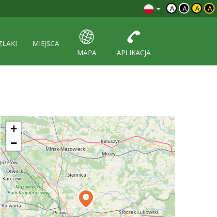
A
A
A
A
ZLAKI
MIEJSCA
MAPA
APLIKACJA
+
−