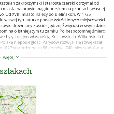
asztelan zakroczymski i starosta czerski otrzymał od
nia miasta na prawie magdeburskim na gruntach własnej
 Od XVIII miasto należy do Bielińskich. W 1725
ki w swej tytulaturze podaje wśród innych miejscowości
owie drewniany kościół. Jędrzej Święcicki w swym dziele
pomina o istniejącym tu zamku. Po bezpotomnej śmierci
owe były kolejno własnością Kossowskich, Wilkońskich i
olskę niepodległości Parysów rozwijał się i zwiększał
 w 1827 stwierdzono tu 88 domów i 740 mieszkańców, a
 mieszkańców było już 1333 – wzrost o 80%. Gęstość
więcej
ości miasta. Po powstaniu styczniowym Parysów utracił
ość małych miasteczek w zaborze rosyjskim. Osada
 szlakach
w okresie I wojny światowej, a w 1944 Niemcy palą
ści widoczne jest wyraźnie dawne założenie miejskie. Jej
regularnym układem ulic odchodzących z jego rogów.
mi przeważnie murowanymi. Pozostała zabudowa w
ia uposażona w r. 1439/1440, pierwszy kościół
zeja Bnińskiego bpa poznańskiego. Parafia erygowana
ści. Florian Parys wkrótce po założeniu miasta funduje
owzięcia NMP i św. Andrzeja Apostoła. Kościół ten