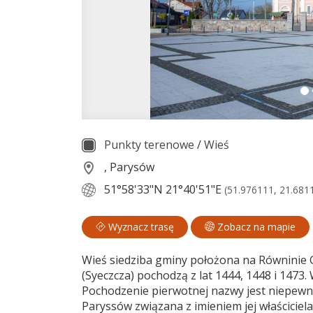
Punkty terenowe
/
Wieś
, Parysów
51°58'33"N
21°40'51"E
(51.976111, 21.681
Wyznacz trasę
Zobacz na mapie
Wieś siedziba gminy położona na Równinie G
(Syeczcza) pochodzą z lat 1444, 1448 i 1473.
Pochodzenie pierwotnej nazwy jest niepewn
Paryssów związana z imieniem jej właścicie