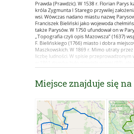
Prawda (Prawdzic). W 1538 r. Florian Parys k
króla Zygmunta I Starego przywilej założe
wsi. Wówczas nadano miastu nazwę Parysowo.
Franciszek Bieliński jako wojewoda chełmińs
także Parysów. W 1750 ufundował on w Parys
„Topografia czyli opis Mazowsza” (1637) ws
F. Bielińskiego (1766) miasto i dobra miejsc
Maszkowskich. W 1869 r. Mimo utraty przez P
liczbę ludności. W spisie przeprowadzonym
w 1861 domów było niewiele więcej (93), ale
zaludnienia nie świadczyła jednak o zamożn
prawa miejskie (1869), podobnie jak większ
Miejsce znajduje się na
uległa znacznym zniszczeniom podczas walk 
wieś, wycofując się. Dziś w planie miejscowo
centrum zajmuje duży prostokątny rynek z 
Pierzeje rynku zabudowane luźno budynka
większości drewniana typu wiejskiego. Paraf
drewniany konsekrowany w 1445 przez Andr
w 1461. O losach tego kościoła brak wiadomo
nowy kościół w 1541 r. pod wezwaniem Wnieb