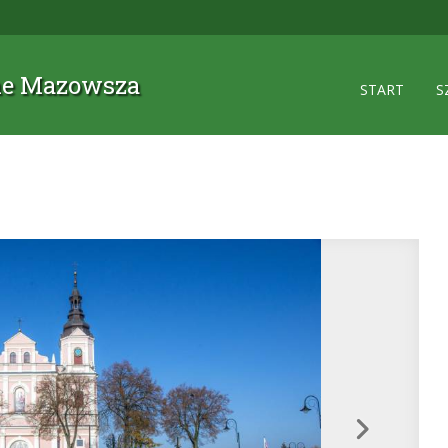
zne Mazowsza
START
S