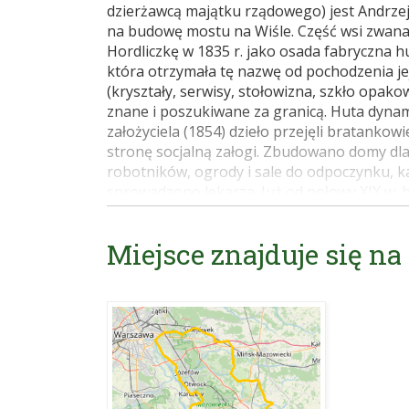
dzierżawcą majątku rządowego) jest Andrze
na budowę mostu na Wiśle. Część wsi zwana
Hordliczkę w 1835 r. jako osada fabryczna hu
która otrzymała tę nazwę od pochodzenia jej
(kryształy, serwisy, stołowizna, szkło opak
znane i poszukiwane za granicą. Huta dynami
założyciela (1854) dzieło przejęli bratanko
stronę socjalną załogi. Zbudowano domy dla
robotników, ogrody i sale do odpoczynku, k
sprowadzono lekarza. Już od połowy XIX w. b
największych w zaborze rosyjskim. Na wyst
jakość wyrobów, wdrażanie postępu technic
Miejsce znajduje się na
Najlepiej zakład prosperował w l. 80. i 90. X
roczny dochód wynosił ok. 300 tys. rubli i 
Kongresówki. W latach 1894-1905 huta podu
Dodatkowo jej kryzys pogłębiła walka straj
huta upadła całkowicie. Produkcję wznowiono
dawnej pozycji. W rękach rodziny Hordliczków
wojnie hutę upaństwowiono. W zabytkowym ze
zbudowany w l. 1927-34. Parafia erygowana w