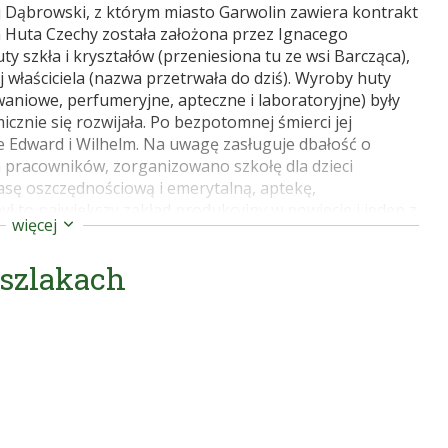
j Dąbrowski, z którym miasto Garwolin zawiera kontrakt
 Huta Czechy została założona przez Ignacego
ty szkła i kryształów (przeniesiona tu ze wsi Barcząca),
 właściciela (nazwa przetrwała do dziś). Wyroby huty
owaniowe, perfumeryjne, apteczne i laboratoryjne) były
cznie się rozwijała. Po bezpotomnej śmierci jej
wie Edward i Wilhelm. Na uwagę zasługuje dbałość o
 pracowników, zorganizowano szkołę dla dzieci
asę oszczędnościową i emerytalną, aptekę,
ył to największy zakład produkcyjny w powiecie i jeden z
więcej
awie w Paryżu w 1867 huta zdobyła srebrny medal za
znego i zorganizowanie opieki nad robotnikami.
 szlakach
IX w. Zatrudniał wtedy 800-1000 robotników, a jego
należał do największych zakładów przemysłowych
padła, głównie z powodu śmierci obu braci Hordliczków.
kowa robotników w okresie rewolucji 1905-7. W 1912
 dopiero w 1915, ale huta nie odzyskała już nigdy
 zakład przetrwał do 1944 (Edward i Stanisław). Po II
spole znajdują się: Kościół parafialny pw. św. Józefa
 1924. W kościele dwa obrazy z I poł. XIX w.: MB z