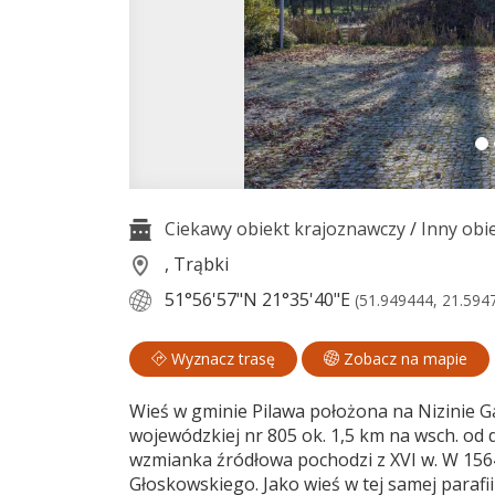
Ciekawy obiekt krajoznawczy
/
Inny obi
, Trąbki
51°56'57"N
21°35'40"E
(51.949444, 21.594
Wyznacz trasę
Zobacz na mapie
Wieś w gminie Pilawa położona na Nizinie Ga
wojewódzkiej nr 805 ok. 1,5 km na wsch. od 
wzmianka źródłowa pochodzi z XVI w. W 1564 
Głoskowskiego. Jako wieś w tej samej parafi