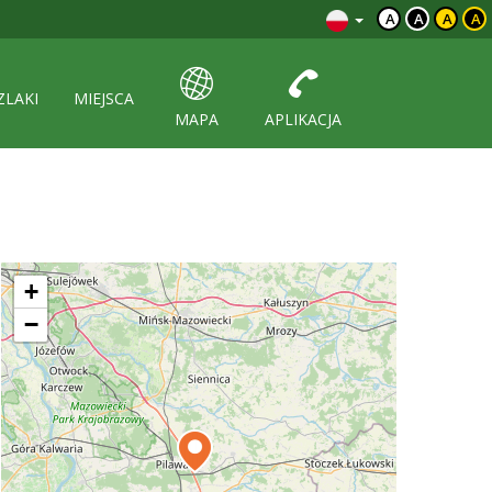
A
A
A
A
ZLAKI
MIEJSCA
MAPA
APLIKACJA
+
−