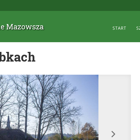
zne Mazowsza
START
S
ąbkach