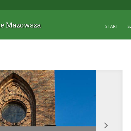
zne Mazowsza
START
S