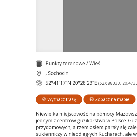
Punkty terenowe
/
Wieś
, Sochocin
52°41'17"N
20°28'23"E
(52.688333, 20.473
Wyznacz trasę
Zobacz na mapie
Niewielka miejscowość na północy Mazowsza b
jednym z centrów guzikarstwa w Polsce. Guz
przydomowych, a rzemiosłem parały się całe
sukienniczy w nieodległych Kucharach, ale wk