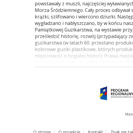
powstawały z muszli, najczęściej wyławianyc
Morza Śródziemnego. Cały proces odbywał si
krążki, szlifowano i wiercono dziurki. Nast
wygładzano i nabłyszczano, by w końcu naszy
Pamiątkowej Guzikarstwa, na wystawie pr
prześledzić historię, rozwój (przypadający z
guzikarstwa (w latach 60. przestano produkow
kolorowe guziki plastikowe, których produkc
miejscowość o bogatej historii. Prawa miejsk
położeniu na szlaku handlowym Poznań-Wiln
przeszło w domenę królewską, a pierwszą do
były ciężkie dla Sochocina, w 1869 roku dos
była jeszcze trudniejsza - w pobliskich Kuc
obozy pracy, w 1941 roku wysiedlono wielu 
Sochocin odzyska prawa miejskie. Ciekawost
przeniesiona do Sierpca, gdzie można ją og
Maciej Zawadzki "Tradycja Mazowsza. Powia
Centrum Kultury i Sztuki, 2012
Mazo
O stronie
O projekcie
Kontakt
Znak nie ta