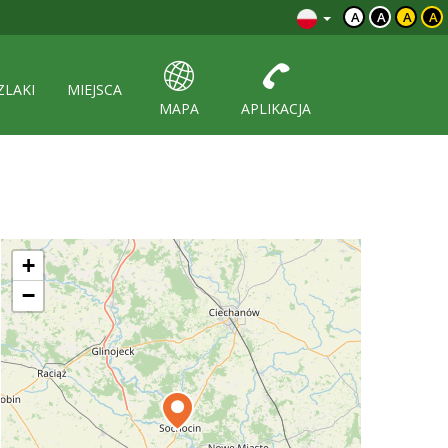
A
A
A
A
ZLAKI
MIEJSCA
MAPA
APLIKACJA
+
−