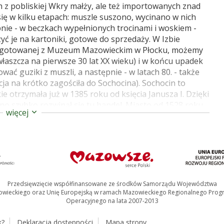
h z pobliskiej Wkry małży, ale też importowanych znad
ę w kilku etapach: muszle suszono, wycinano w nich
ępnie - w beczkach wypełnionych trocinami i woskiem -
ć je na kartoniki, gotowe do sprzedaży. W Izbie
zygotowanej z Muzeum Mazowieckim w Płocku, możemy
właszcza na pierwsze 30 lat XX wieku) i w końcu upadek
ać guziki z muszli, a następnie - w latach 80. - także
ja na krótko zagościła do Sochocina). Sochocin to
ie otrzymała już w 1385 roku od księcia Janusza I. Dzięki
o szybko rozwinął się tu handel. Miasto od 1528 roku
więcej
żywotnią właścicielką została królowa Bona. Zabory
zło do odebrania mu praw miejskich. II wojna światowa
harach Żydowskich i Smardzewie powstały hitlerowskie
mieszkańców. Po ponad półtora wieku, 1 stycznia 2021
ka: XVIII-wieczna karczma z Sochocina została
lądać w Muzeum Wsi Mazowieckiej. Źródła: Jarosław
t płoński. Przewodnik subiektywny" Mazowieckie
Przedsięwzięcie współfinansowane ze środków Samorządu Województwa
wieckiego oraz Unię Europejską w ramach Mazowieckiego Regionalnego Pro
Operacyjnego na lata 2007-2013
k?
Deklaracja dostępności
Mapa strony