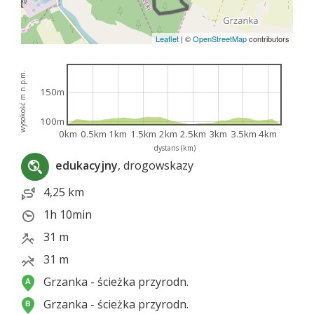
Leaflet
|
©
OpenStreetMap
contributors
wysokość m n.p.m.
150m
100m
0km
0.5km
1km
1.5km
2km
2.5km
3km
3.5km
4km
dystans (km)
edukacyjny
, drogowskazy
4,25 km
1h 10min
31 m
31 m
Grzanka - ścieżka przyrodn.
Grzanka - ścieżka przyrodn.