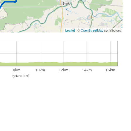
Leaflet
|
©
OpenStreetMap
contributors
8km
10km
12km
14km
16km
dystans (km)