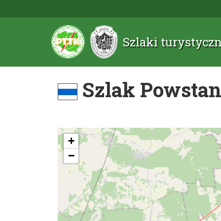
Szlaki turystyc
Szlak Powstani
+
−