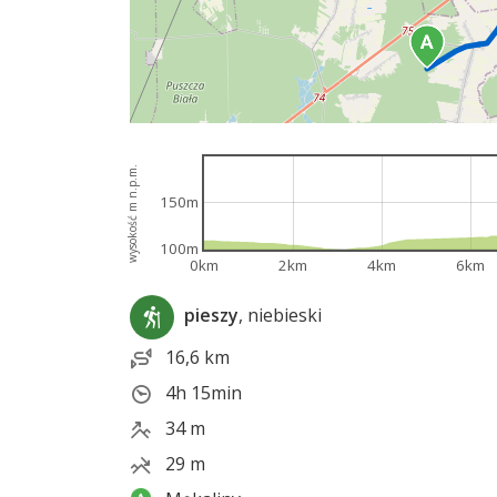
wysokość m n.p.m.
150m
100m
0km
2km
4km
6km
pieszy
, niebieski
16,6 km
4h 15min
34 m
29 m