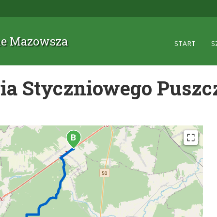
zne Mazowsza
START
S
a Styczniowego Puszcz