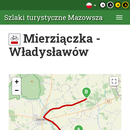
A
A
A
A
Szlaki turystyczne Mazowsza
Togg
navi
Mierziączka -
Władysławów
+
−