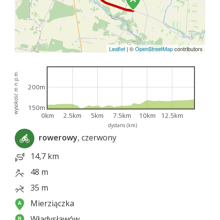
Leaflet
|
©
OpenStreetMap
contributors
wysokość m n.p.m.
200m
150m
0km
2.5km
5km
7.5km
10km
12.5km
dystans (km)
rowerowy
, czerwony
14,7 km
48 m
35 m
Mierziączka
Władysławów