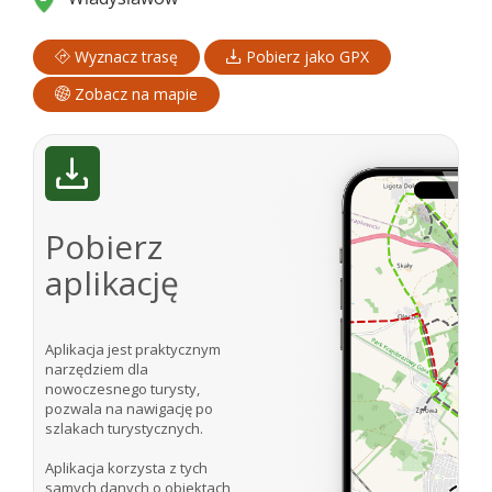
Wyznacz trasę
Pobierz jako GPX
Zobacz na mapie
Pobierz
aplikację
Aplikacja jest praktycznym
narzędziem dla
nowoczesnego turysty,
pozwala na nawigację po
szlakach turystycznych.
Aplikacja korzysta z tych
samych danych o obiektach