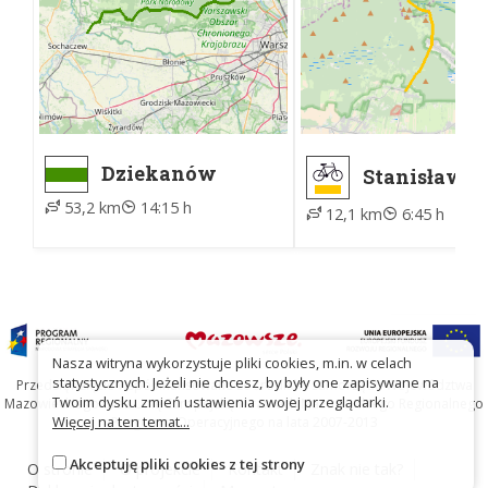
Dziekanów
Stanisławów
Leśny, ZTM -
Palmiry, wi
53,2 km
14:15 h
Żelazowa Wola,
12,1 km
6:45 h
parking
Nasza witryna wykorzystuje pliki cookies, m.in. w celach
statystycznych. Jeżeli nie chcesz, by były one zapisywane na
Przedsięwzięcie współfinansowane ze środków Samorządu Województwa
Twoim dysku zmień ustawienia swojej przeglądarki.
Mazowieckiego oraz Unię Europejską w ramach Mazowieckiego Regionalnego
Więcej na ten temat...
Programu Operacyjnego na lata 2007-2013
Akceptuję pliki cookies z tej strony
O stronie
O projekcie
Kontakt
Znak nie tak?