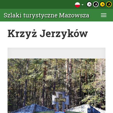
A
A
A
A
Szlaki turystyczne Mazowsza
Togg
navi
Krzyż Jerzyków