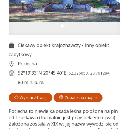
Ciekawy obiekt krajoznawczy
/
Inny obiekt
zabytkowy
Pociecha
52°19'33"N
20°45'40"E
(52.326053, 20.761284)
80 m n. p. m.
Wyznacz trasę
Zobacz na mapie
Pociecha to niewielka osada leśna położona na płn.
od Truskawia (formalnie jest przysiółkiem tej wsi).
Założona została w XIX w.; jej nazwa wywodzi się od