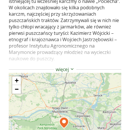
istniejącej tu wcześniej karczmy o nawie „Pociecha”.
W okolicach znajdowało się kilka podobnych
karczm, najczęściej przy skrzyżowaniach
puszczańskich traktów. Zatrzymywali się w nich nie
tylko chłopi wracający z jarmarków, ale również
pierwsi puszczańscy turyści: Kazimierz Wójcicki –
etnograf i krajoznawca i Wojciech Jastrzębowski –
profesor Instytutu Agronomicznego na
Marymoncie prowadzący młodzież na wycieczki
naukowe do puszczy.
Przy brukowanej kamieniem polnym drodze
więcej
prowadzącej do Palmir znajduje się symboliczna
+
mogiła żołnierzy Powstańczych Oddziałów
Specjalnych „Jerzyki”. Oddziały te stworzył w
−
warunkach konspiracyjnych por. Jerzy Strzałkowski
PS. „Jerzy”. Ich członkowie rekrutowali się spośród
przedwojennej organizacji Związek Młodzieży z
Dalekiego Wschodu, spośród młodzieży
akademickiej i harcerskiej. Organizacyjnie oddziały
podporządkowane były Armii Krajowej.