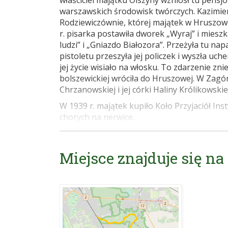
właściciel majątku Olszyny wzniósł tu pens
warszawskich środowisk twórczych. Kazimi
Rodziewiczównie, której majątek w Hruszowe
r. pisarka postawiła dworek „Wyraj” i miesz
ludzi” i „Gniazdo Białozora”. Przeżyła tu n
pistoletu przeszyła jej policzek i wyszła uche
jej życie wisiało na włosku. To zdarzenie z
bolszewickiej wróciła do Hruszowej. W Zagór
Chrzanowskiej i jej córki Haliny Królikowskiej
W 1939 r. majątek kupiło Koło Przyjaciół Ins
chorych na nerwice.
Dworek Rodziewiczówny to niewielka willa
balkonem na wysokości I piętra. W pobliżu
Miejsce znajduje się na
„Zameczek” – miejsce pracy prof. Kazimierz
Źródło: Jacek Kałuszko, Paweł Ajdacki „Otw
Internet:
http://kasiaszkutalska.blogspot.
http://books.google.pl/books?