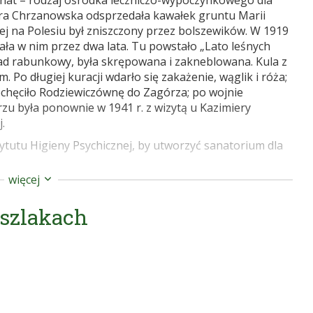
jonat – rodzaj ośrodka leczniczo-wypoczynkowego dla
era Chrzanowska odsprzedała kawałek gruntu Marii
j na Polesiu był zniszczony przez bolszewików. W 1919
kała w nim przez dwa lata. Tu powstało „Lato leśnych
apad rabunkowy, była skrępowana i zakneblowana. Kula z
m. Po długiej kuracji wdarło się zakażenie, wąglik i róża;
niechęciło Rodziewiczównę do Zagórza; po wojnie
zu była ponownie w 1941 r. z wizytą u Kazimiery
.
tytutu Higieny Psychicznej, by utworzyć sanatorium dla
więcej
 o mansardowym dachu, z kolumnowym gankiem i
 zwraca uwagę romantyczny, wzniesiony z kamienia
 szlakach
a Dąbrowskiego, twórcy i dyrektora sanatorium.
ock i okolice” Wydawnictwo Rewasz 2006
com/2014/02/zagorze-dworek-rodziewiczownej.html