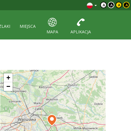
A
A
A
A
ZLAKI
MIEJSCA
MAPA
APLIKACJA
+
−