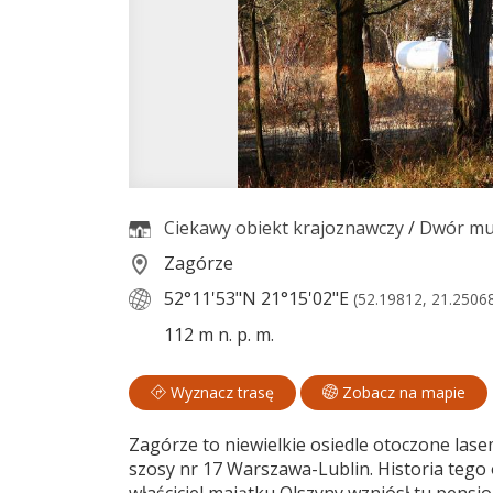
Ciekawy obiekt krajoznawczy
/
Dwór m
Zagórze
52°11'53"N
21°15'02"E
(52.19812, 21.2506
112 m n. p. m.
Wyznacz trasę
Zobacz na mapie
Zagórze to niewielkie osiedle otoczone la
szosy nr 17 Warszawa-Lublin. Historia tego 