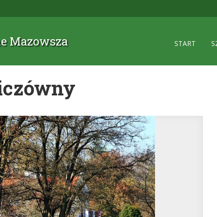
zne Mazowsza
START
S
iczówny