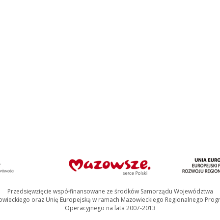
q=dworek+rodziewicz%C3%B3wny+zag%C3%B3rze&source=
pl&sa=X&ei=K8N4VLbbGePnywPC-
worek%20rodziewicz%C3%B3wny%20zag%C3%B3rze&f=fa
a
Przedsięwzięcie współfinansowane ze środków Samorządu Województwa
wieckiego oraz Unię Europejską w ramach Mazowieckiego Regionalnego Pro
Operacyjnego na lata 2007-2013