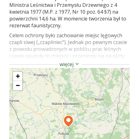
Ministra Leśnictwa i Przemysłu Drzewnego z 4
kwietnia 1977 (M.P. z 1977, Nr 10 poz. 64 §7) na
powierzchni 14,6 ha. W momencie tworzenia był to
rezerwat faunistyczny.
Celem ochrony było zachowanie miejsc lęgowych
czapli siwej („czapliniec”). Jednak po pewnym czasie
z powodu prowadzonych w pobliżu prac leśnych
czaple opuściły to miejsce i przeniosły się na olchy
stojące na mokradłach bliżej koryta Narwi i wsi
więcej
Pawłówek. Każdej wiosny zanim widok przesłoni
+
listowie, można zaobserwować na koronach drzew
kilkadziesiąt gniazd już obsadzonych przez czaple.
−
Nie zlikwidowano jednak rezerwatu ze względu na
walory przyrodnicze tego miejsca – drzewostanu
sosnowego pochodzenia naturalnego w wieku 140-
180 lat zachowanego w stanie niezmienionym, z
bogatą florą i fauną. Rezerwat położony jest w
obrębie wału nadrzecznego. Jest to teren o
zróżnicowanej falistej rzeźbie. Na terenie
rezerwatu występują liczne gatunki zwierząt: