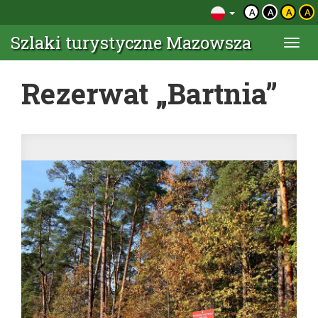
A
A
A
A
Szlaki turystyczne Mazowsza
Togg
navi
Rezerwat „Bartnia”