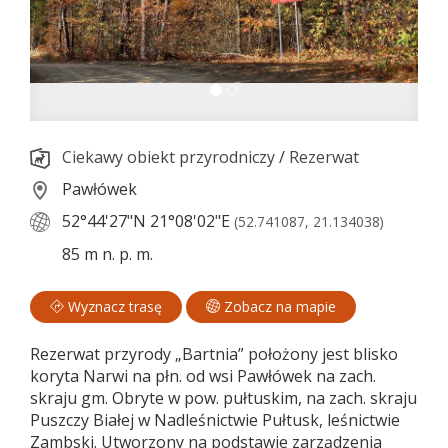
Ciekawy obiekt przyrodniczy
/
Rezerwat
Pawłówek
52°44'27"N
21°08'02"E
(52.741087, 21.134038)
85 m n. p. m.
Wyznacz trasę
Zobacz na mapie
Rezerwat przyrody „Bartnia” położony jest blisko
koryta Narwi na płn. od wsi Pawłówek na zach.
skraju gm. Obryte w pow. pułtuskim, na zach. skraju
Puszczy Białej w Nadleśnictwie Pułtusk, leśnictwie
Zambski. Utworzony na podstawie zarządzenia