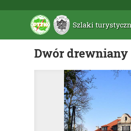
Szlaki turystyc
Dwór drewniany