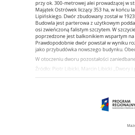
przy ok. 300-metrowej alei prowadzącej w st
Majątek Ostrówek liczący 353 ha, w końcu la
Lipińskiego. Dwór zbudowany został w 1923
Budowla jest parterowa z użytkowym podd
osi zwieńczoną falistym szczytem. W szczy
poprzedzone jest balkonikiem wspartym na
Prawdopodobnie dwór powstał w wyniku rozb
jako przybudówka nowszego budynku. Obecni
W otoczeniu dworu pozostałości zaniedban
Źródło: Piotr Libicki, Marcin Libicki „Dwory 
Internet:
http://pl.wikipedia.org/wiki/Ostrów
Mazo