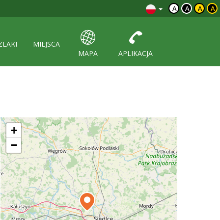
A
A
A
A
ZLAKI
MIEJSCA
MAPA
APLIKACJA
+
−