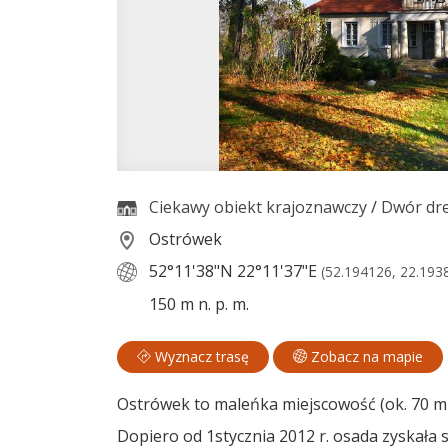
Ciekawy obiekt krajoznawczy
/
Dwór dr
Ostrówek
52°11'38"N
22°11'37"E
(52.194126, 22.193
150 m n. p. m.
Wyznacz trasę
Zobacz na mapie
Ostrówek to maleńka miejscowość (ok. 70 mi
Dopiero od 1stycznia 2012 r. osada zyskała 