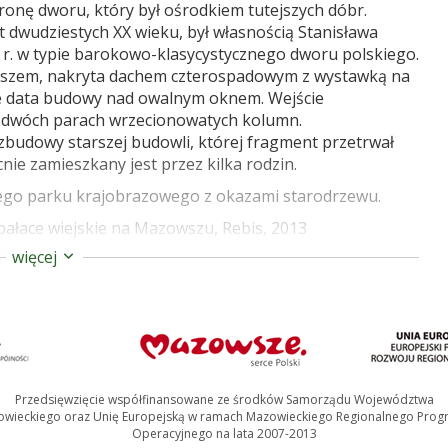
ronę dworu, który był ośrodkiem tutejszych dóbr.
t dwudziestych XX wieku, był własnością Stanisława
 r. w typie barokowo-klasycystycznego dworu polskiego.
aszem, nakryta dachem czterospadowym z wystawką na
cie data budowy nad owalnym oknem. Wejście
 dwóch parach wrzecionowatych kolumn.
udowy starszej budowli, której fragment przetrwał
e zamieszkany jest przez kilka rodzin.
ego parku krajobrazowego z okazami starodrzewu.
i pałace wiejskie na Mazowszu, Rebis, 2013
więcej
ek_(powiat_siedlecki)
Przedsięwzięcie współfinansowane ze środków Samorządu Województwa
wieckiego oraz Unię Europejską w ramach Mazowieckiego Regionalnego Pro
Operacyjnego na lata 2007-2013