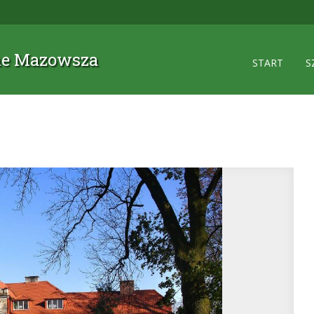
zne Mazowsza
START
S