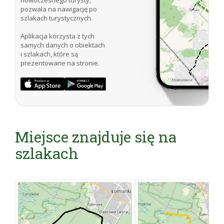
nowoczesnego turysty,
Źródło: Lechosław Herz „Puszcza Kampinoska –
pozwala na nawigację po
szlakach turystycznych.
przewodnik”, Oficyna Wydawnicza REWASZ,
Pruszków 2002
Aplikacja korzysta z tych
samych danych o obiektach
Internet: www.kampinoski-pn.gov.pl
i szlakach, które są
prezentowane na stronie.
Miejsce znajduje się na
szlakach