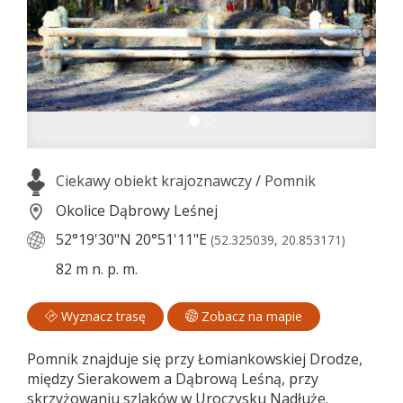
Ciekawy obiekt krajoznawczy
/
Pomnik
Okolice Dąbrowy Leśnej
52°19'30"N
20°51'11"E
(52.325039, 20.853171)
82 m n. p. m.
Wyznacz trasę
Zobacz na mapie
Pomnik znajduje się przy Łomiankowskiej Drodze,
między Sierakowem a Dąbrową Leśną, przy
skrzyżowaniu szlaków w Uroczysku Nadłuże.