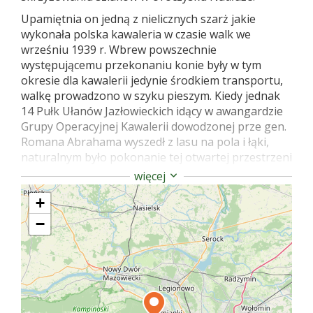
Upamiętnia on jedną z nielicznych szarż jakie
wykonała polska kawaleria w czasie walk we
wrześniu 1939 r. Wbrew powszechnie
występującemu przekonaniu konie były w tym
okresie dla kawalerii jedynie środkiem transportu,
walkę prowadzono w szyku pieszym. Kiedy jednak
14 Pułk Ułanów Jazłowieckich idący w awangardzie
Grupy Operacyjnej Kawalerii dowodzonej prze gen.
Romana Abrahama wyszedł z lasu na pola i łąki,
naturalnym było pokonanie tej otwartej przestrzeni
galopem. Pułkownik Edward Godlewski – dowódca
więcej
pułku wydał rozkaz do szarży. Natarcie poprowadził
+
dowódca czołowego 3. szwadronu por. Marian
Walicki. Niemiecka piechota i pojazdy pancerne
−
znajdujące się w Wólce Węglowej i Mościskach nie
zdołały zorganizować obrony wobec impetu tego
ataku. Wprawdzie broń maszynowa zadała duże
straty atakującym, to jednak zdołali oni przełamać
obronę i spowodowali odwrót przeciwnika.
Uczynionym przez ułanów wyłomem wkroczyły do