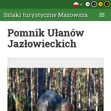
A
A
A
A
Szlaki turystyczne Mazowsza
Togg
navi
Pomnik Ułanów
Jazłowieckich