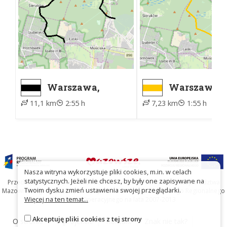
Warszawa,
Warszawa,
Cmentarz
Cmentarz
11,1 km
2:55 h
7,23 km
1:55 h
Północny, brama
Północny, b
zachodnia -
zachodnia -
LASKI
Uroczysko 
Miny (Kami
Witolda Pla
Nasza witryna wykorzystuje pliki cookies, m.in. w celach
statystycznych. Jeżeli nie chcesz, by były one zapisywane na
Przedsięwzięcie współfinansowane ze środków Samorządu Województwa
Twoim dysku zmień ustawienia swojej przeglądarki.
Mazowieckiego oraz Unię Europejską w ramach Mazowieckiego Regionalnego
Więcej na ten temat...
Programu Operacyjnego na lata 2007-2013
Akceptuję pliki cookies z tej strony
O stronie
O projekcie
Kontakt
Znak nie tak?