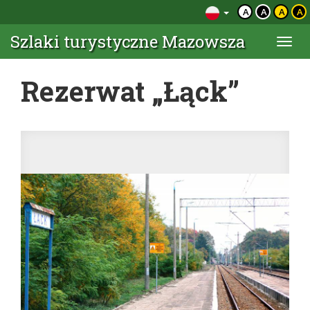
A
A
A
A
Szlaki turystyczne Mazowsza
Togg
navi
Rezerwat „Łąck”