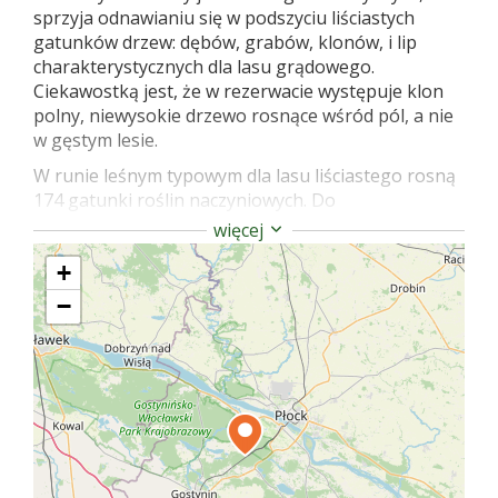
sprzyja odnawianiu się w podszyciu liściastych
gatunków drzew: dębów, grabów, klonów, i lip
charakterystycznych dla lasu grądowego.
Ciekawostką jest, że w rezerwacie występuje klon
polny, niewysokie drzewo rosnące wśród pól, a nie
w gęstym lesie.
W runie leśnym typowym dla lasu liściastego rosną
174 gatunki roślin naczyniowych. Do
najciekawszych zaliczyć można: konwalię majową,
więcej
lilię złotogłów, kokorycz wonną i turówkę leśną.
+
Pnie starych sosen, przekraczających 30 m
wysokości, giną w bujnej zieleni runa leśnego. W
−
rezerwacie można obserwować powolne
przekształcanie się sadzonego lasu sosnowego, w
naturalny grąd liściasty. Światłożądne samosiejki
sosnowe nie z mają szans urosnąć wśród bujnego
podszycia drzew liściastych. Sobie samej
pozostawiona przyroda prędzej czy później zmieni
las.