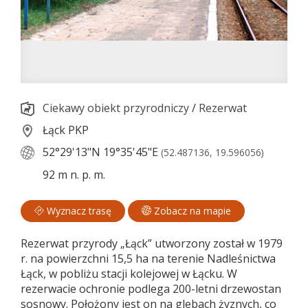
Ciekawy obiekt przyrodniczy
/
Rezerwat
Łąck PKP
52°29'13"N
19°35'45"E
(52.487136, 19.596056)
92 m n. p. m.
Wyznacz trasę
Zobacz na mapie
Rezerwat przyrody „Łąck” utworzony został w 1979
r. na powierzchni 15,5 ha na terenie Nadleśnictwa
Łąck, w pobliżu stacji kolejowej w Łącku. W
rezerwacie ochronie podlega 200-letni drzewostan
sosnowy. Położony jest on na glebach żyznych, co