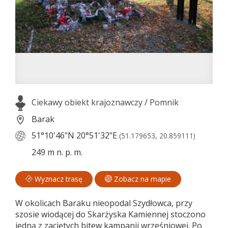
Ciekawy obiekt krajoznawczy
/
Pomnik
Barak
51°10'46"N
20°51'32"E
(51.179653, 20.859111)
249 m n. p. m.
Wyznacz trasę
Zobacz na mapie
W okolicach Baraku nieopodal Szydłowca, przy
szosie wiodącej do Skarżyska Kamiennej stoczono
jedną z zaciętych bitew kampanii wrześniowej. Po