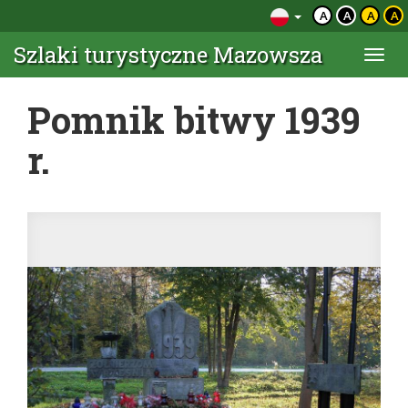
A
A
A
A
Szlaki turystyczne Mazowsza
Togg
navi
Pomnik bitwy 1939
r.