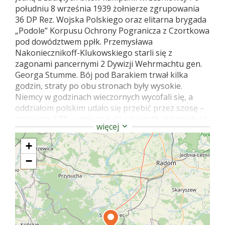
południu 8 września 1939 żołnierze zgrupowania
36 DP Rez. Wojska Polskiego oraz elitarna brygada
„Podole” Korpusu Ochrony Pogranicza z Czortkowa
pod dowództwem ppłk. Przemysława
Nakoniecznikoff-Klukowskiego starli się z
zagonami pancernymi 2 Dywizji Wehrmachtu gen.
Georga Stumme. Bój pod Barakiem trwał kilka
godzin, straty po obu stronach były wysokie.
Niemcy w godzinach wieczornych wycofali się, a
oddziałom polskim udało się przebić przez szosę –
dzisiejszą E77 – i dołączyć do odciętych głównych sił
więcej
dywizji w rejonie Iłży. W bitwie zginęło 124 polskich
żołnierzy, spoczywających w kwaterach wojennych
+
szydłowieckiego cmentarza. Polegli żołnierze
−
niemieccy – wg różnych danych od 80 do 150 –
zostali pochowani w okolicach nieistniejącej już
leśniczówki w Baraku. Niemcy stracili również 52
samochody pancerne i 7 czołgów. Z uwagi na
wyczerpanie się amunicji oraz zniszczone
przeprawy na Wiśle 10 września 1939 podjęto