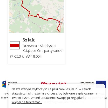
baraku.html
Szlak
partyzancki im.
Drzewica - Skarżysko
mjr Henryka
Książęce Cm. partyzancki
Dobrzańskiego
65,3 km
18:00 h
"Hubala"
Nasza witryna wykorzystuje pliki cookies, m.in. w celach
statystycznych. Jeżeli nie chcesz, by były one zapisywane na
Przedsięwzięcie współfinansowane ze środków Samorządu Województwa
Twoim dysku zmień ustawienia swojej przeglądarki.
Mazowieckiego oraz Unię Europejską w ramach Mazowieckiego Regionalnego
Więcej na ten temat...
Programu Operacyjnego na lata 2007-2013