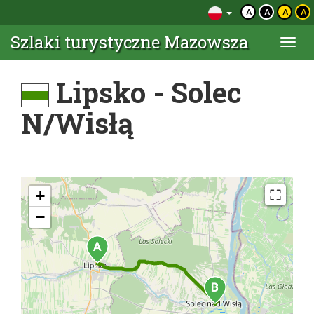
A
A
A
A
Szlaki turystyczne Mazowsza
Togg
navi
Lipsko - Solec
N/Wisłą
+
−