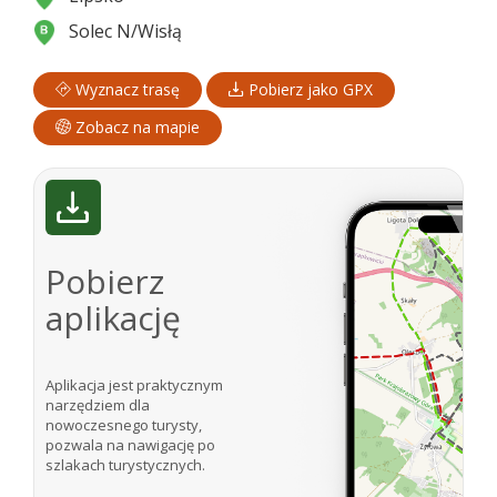
Solec N/Wisłą
Wyznacz trasę
Pobierz jako GPX
Zobacz na mapie
Pobierz
aplikację
Aplikacja jest praktycznym
narzędziem dla
nowoczesnego turysty,
pozwala na nawigację po
szlakach turystycznych.