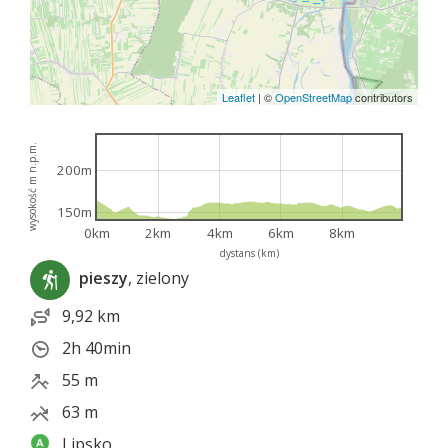
Leaflet
|
©
OpenStreetMap
contributors
wysokość m n.p.m.
200m
150m
0km
2km
4km
6km
8km
dystans (km)
pieszy
, zielony
9,92 km
2h 40min
55 m
63 m
Lipsko