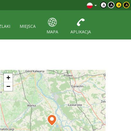
A
A
A
A
ZLAKI
MIEJSCA
MAPA
APLIKACJA
+
−