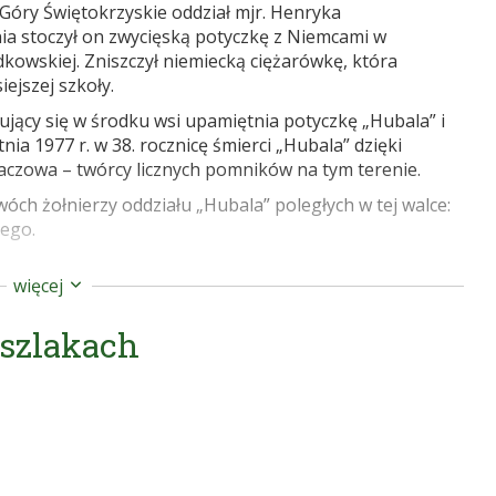
 Góry Świętokrzyskie oddział mjr. Henryka
a stoczył on zwycięską potyczkę z Niemcami w
dkowskiej. Zniszczył niemiecką ciężarówkę, która
iejszej szkoły.
jący się w środku wsi upamiętnia potyczkę „Hubala” i
tnia 1977 r. w 38. rocznicę śmierci „Hubala” dzięki
aczowa – twórcy licznych pomników na tym terenie.
wóch żołnierzy oddziału „Hubala” poległych w tej walce:
iego.
więcej
esze” Wydawnictwo PTTK „Kraj” 1990.
 szlakach
?dzial=ulice