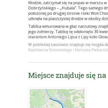
Kłodzie, zatrzymał się na popas w marszu w
Dobrzyńskiego – „Hubala”. Tego samego dni
położonej po drugiej stronie rzeki Woli Cho
utknęła na piaszczystej drodze w okolicy dzis
Tablica wmurowana w głaz narzutowy znajdu
jego żołnierzy. Tablicę tę odsłonięto 30 kwie
staraniom Antoniego Lipca z Lipy koło Głow
W pobliskiej Łaszówce znajduje się mogiła d
Kazimierza Stromskiego i Henryka Piekarsk
Źródło: Karol Piasecki „Radomskie szlaki pi
Internet:
Miejsce znajduje się na
http://www.majorhubal.pl/index.php