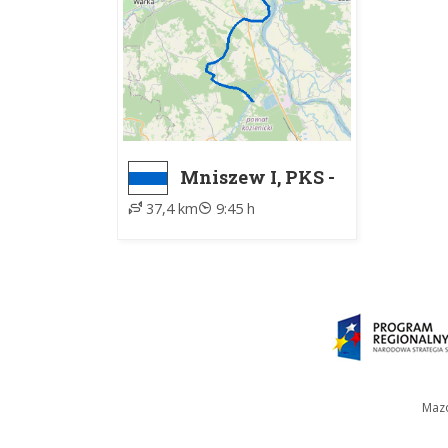
Mniszew I, PKS -
Wola
37,4 km
9:45 h
Chodkowska
Mazo