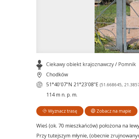
Ciekawy obiekt krajoznawczy
/
Pomnik
Chodków
51°40'07"N
21°23'08"E
(51.668645, 21.385
114 m n. p. m.
Wyznacz trasę
Zobacz na mapie
Wieś (ok. 70 mieszkańców) położona na lew
Przy tutejszym młynie, (obecnie zrujnowanym