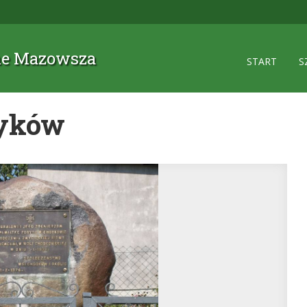
zne Mazowsza
START
S
zyków