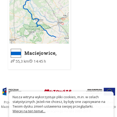
Maciejowice,
parking DK48 -
55,3 km
14:45 h
Leokadiów,
skrzyżowanie
Nasza witryna wykorzystuje pliki cookies, m.in. w celach
statystycznych. Jeżeli nie chcesz, by były one zapisywane na
Przedsięwzięcie współfinansowane ze środków Samorządu Województwa
Twoim dysku zmień ustawienia swojej przeglądarki.
Mazowieckiego oraz Unię Europejską w ramach Mazowieckiego Regionalnego
Więcej na ten temat...
Programu Operacyjnego na lata 2007-2013