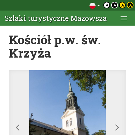
A
A
A
A
Szlaki turystyczne Mazowsza
Togg
navi
Kościół p.w. św.
Krzyża