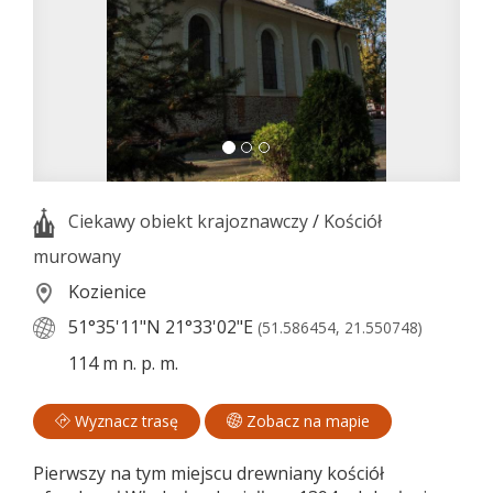
Ciekawy obiekt krajoznawczy
/
Kościół
murowany
Kozienice
51°35'11"N
21°33'02"E
(51.586454, 21.550748)
114 m n. p. m.
Wyznacz trasę
Zobacz na mapie
Pierwszy na tym miejscu drewniany kościół