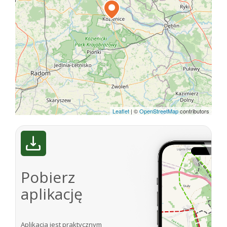
Źródło: Karol Piasecki „Radomskie szlaki piesze”
Wydawnictwo PTTK „Kraj” 1990.
Internet:
http://pl.wikipedia.org/wiki/Kozienice
http://www.muzeum-kozienice.pl/
Leaflet
|
©
OpenStreetMap
contributors
Pobierz
aplikację
Aplikacja jest praktycznym