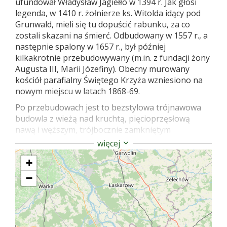
ufundował Władysław Jagiełło w 1394 r. Jak głosi
legenda, w 1410 r. żołnierze ks. Witolda idący pod
Grunwald, mieli się tu dopuścić rabunku, za co
zostali skazani na śmierć. Odbudowany w 1557 r., a
następnie spalony w 1657 r., był później
kilkakrotnie przebudowywany (m.in. z fundacji żony
Augusta III, Marii Józefiny). Obecny murowany
kościół parafialny Świętego Krzyża wzniesiono na
nowym miejscu w latach 1868-69.
Po przebudowach jest to bezstylowa trójnawowa
budowla z wieżą nad kruchtą, pięcioprzęsłową
nawą i węższym, trójbocznie zamkniętym
prezbiterium. Wewnątrz znajdują się rokokowe
więcej
ołtarze (główny z obrazem Matki Boskiej z XVII w.),
+
ambona oraz kilka innych obrazów i barokowych
rzeźb. Obraz Świętej Rodziny pędzla Wojciecha
−
Gersona pochodzi z 1888 r. Obraz św. Jana
Nepomucena namalował prawdopodobnie Szymon
Czechowicz. Polichromie wykonał Zdzisław Jasiński.
W wieży dzwon datowany na 1564 r.