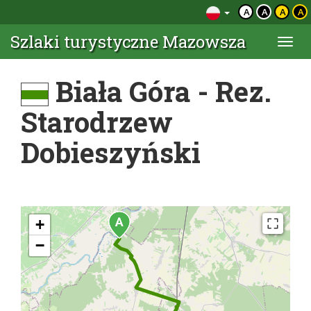
A
A
A
A
Szlaki turystyczne Mazowsza
Togg
navi
Biała Góra - Rez.
Starodrzew
Dobieszyński
+
−