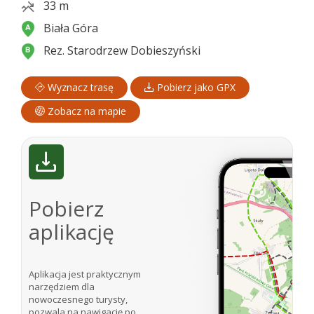
33 m
Biała Góra
Rez. Starodrzew Dobieszyński
Wyznacz trasę
Pobierz jako GPX
Zobacz na mapie
Pobierz
aplikację
Aplikacja jest praktycznym
narzędziem dla
nowoczesnego turysty,
pozwala na nawigację po