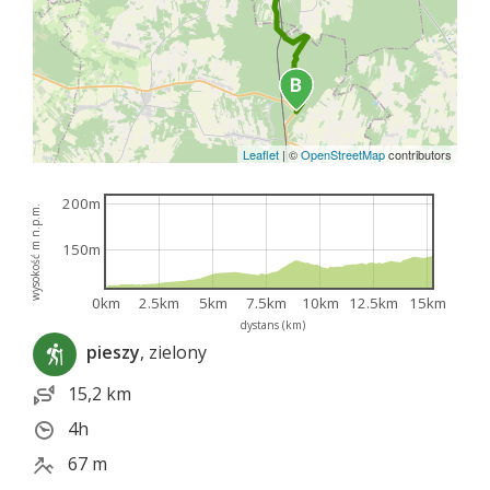
Leaflet
|
©
OpenStreetMap
contributors
200m
wysokość m n.p.m.
150m
0km
2.5km
5km
7.5km
10km
12.5km
15km
dystans (km)
pieszy
, zielony
15,2 km
4h
67 m