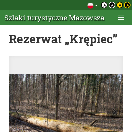
A
A
A
A
Szlaki turystyczne Mazowsza
Togg
navi
Rezerwat „Krępiec”