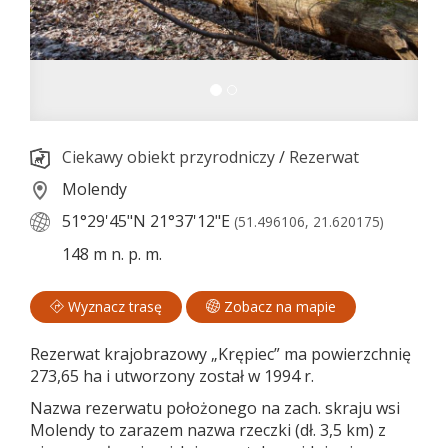
Ciekawy obiekt przyrodniczy
/
Rezerwat
Molendy
51°29'45"N
21°37'12"E
(51.496106, 21.620175)
148 m n. p. m.
Wyznacz trasę
Zobacz na mapie
Rezerwat krajobrazowy „Krępiec” ma powierzchnię
273,65 ha i utworzony został w 1994 r.
Nazwa rezerwatu położonego na zach. skraju wsi
Molendy to zarazem nazwa rzeczki (dł. 3,5 km) z