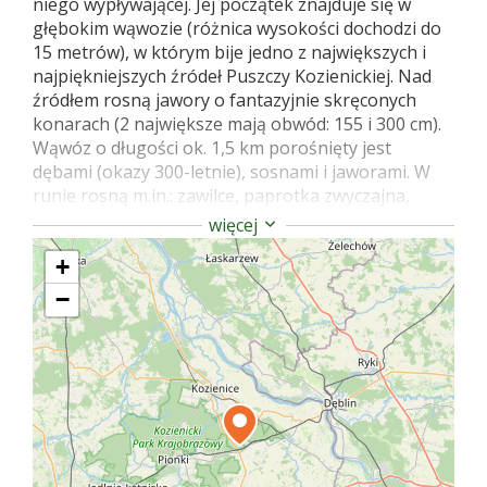
niego wypływającej. Jej początek znajduje się w
głębokim wąwozie (różnica wysokości dochodzi do
15 metrów), w którym bije jedno z największych i
najpiękniejszych źródeł Puszczy Kozienickiej. Nad
źródłem rosną jawory o fantazyjnie skręconych
konarach (2 największe mają obwód: 155 i 300 cm).
Wąwóz o długości ok. 1,5 km porośnięty jest
dębami (okazy 300-letnie), sosnami i jaworami. W
runie rosną m.in.: zawilce, paprotka zwyczajna,
śledziennica skrętolistna, storczyki, wawrzyniec
więcej
wilczełyko. Pojawiają się również okazy kwitnącego
+
bluszczu.
−
W zimnych wodach potoku żyją wypławki alpejskie i
kryniczki.
W rezerwacie znajduje się ścieżka przyrodniczo-
krajobrazowa o długości 3 km i siedmiu
przystankach z tablicami.
Źródło: Karol Piasecki „Radomskie szlaki piesze”
Wydawnictwo PTTK „Kraj” 1990.