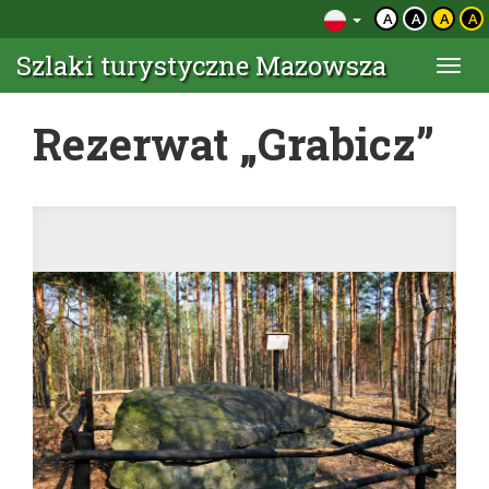
A
A
A
A
Szlaki turystyczne Mazowsza
Togg
navi
Rezerwat „Grabicz”