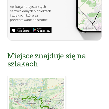
dla miasta). Stamtąd głaz został
Aplikacja korzysta z tych
przetransportowany w pobliże leśniczówki w
samych danych o obiektach
Kobyłce.
i szlakach, które są
prezentowane na stronie.
Źródło:
Internet:
http://eko.kobylka.pl/?Rezerwat_Grabicz
Miejsce znajduje się na
szlakach