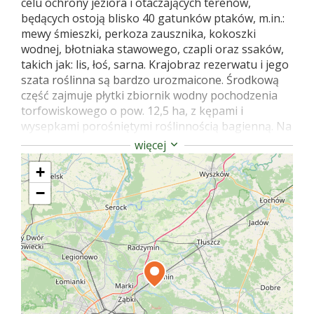
celu ochrony jeziora i otaczających terenów,
będących ostoją blisko 40 gatunków ptaków, m.in.:
mewy śmieszki, perkoza zausznika, kokoszki
wodnej, błotniaka stawowego, czapli oraz ssaków,
takich jak: lis, łoś, sarna. Krajobraz rezerwatu i jego
szata roślinna są bardzo urozmaicone. Środkową
część zajmuje płytki zbiornik wodny pochodzenia
torfowiskowego o pow. 12,5 ha, z kępami i
wysepkami porośniętymi roślinnością bagienną. Na
powierzchni wody występują z rzadka: grzybienie
więcej
białe, żabieniec babka wodna, pałka szerokolistna,
+
trzcina pospolita, kosaciec żółty, turzyca sztywna,
rzepicha ziemnowodna. Pozostały teren w
−
większości porośnięty jest lasem typu boru
wilgotnego i świeżego z przewagą sosny, brzozy i
osiki. W północnej części rezerwatu, w otoczeniu
śródleśnych łąk, znajduje się mały zbiornik wodny.
Krajobraz urozmaicają nadbrzeżne mszary
turzycowe, kontrastujące jasnozielonym kolorem z
brunatną wodą jeziora. Ze względu na urozmaicony
krajobraz i mnogość gniazdujących ptaków,