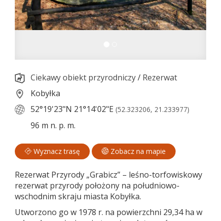
Ciekawy obiekt przyrodniczy
/
Rezerwat
Kobyłka
52°19'23"N
21°14'02"E
(52.323206, 21.233977)
96 m n. p. m.
Wyznacz trasę
Zobacz na mapie
Rezerwat Przyrody „Grabicz” – leśno-torfowiskowy
rezerwat przyrody położony na południowo-
wschodnim skraju miasta Kobyłka.
Utworzono go w 1978 r. na powierzchni 29,34 ha w