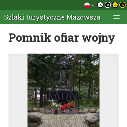
A
A
A
A
Szlaki turystyczne Mazowsza
Togg
navi
Pomnik ofiar wojny