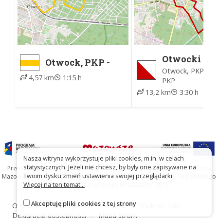
Otwocki Sz
Otwock, PKP -
Historyczn
Meran
Otwock, PKP - O
4,57 km
1:15 h
PKP
13,2 km
3:30 h
Nasza witryna wykorzystuje pliki cookies, m.in. w celach
statystycznych. Jeżeli nie chcesz, by były one zapisywane na
Przedsięwzięcie współfinansowane ze środków Samorządu Województwa
Twoim dysku zmień ustawienia swojej przeglądarki.
Mazowieckiego oraz Unię Europejską w ramach Mazowieckiego Regionalnego
Więcej na ten temat...
Programu Operacyjnego na lata 2007-2013
Akceptuję pliki cookies z tej strony
O stronie
O projekcie
Kontakt
Znak nie tak?
Deklaracja dostępności
Mapa strony