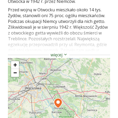
Otwocka w 1942 r. przez Niemców.
Przed wojną w Otwocku mieszkało około 14 tys.
Żydów, stanowili oni 75 proc. ogółu mieszkańców.
Podczas okupacji Niemcy utworzyli dla nich getto.
Zlikwidowali je w sierpniu 1942 r. Większość Żydów
z otwockiego getta wywieźli do obozu śmierci w
Treblince. Pozostałych rozstrzelali. Największą
egzekucję przeprowadzili przy ul. Reymonta, gdzie
dziś stoi skromny pomnik. Zginęło tam według
więcej
różnych szacunków od 1.500 do 3.000 osób.
Zabitych Niemcy zakopali w dołach wzdłuż ulicy. Nie
+
jest pewne, czy ciała zamordowanych zostały stąd
−
ekshumowane.
Inny pomnik upamiętniający ofiary II wojny
światowej znajduje się przy ulicy Karczewskiej
40/42. Jest to skromny betonowy obelisk z krzyżem
i tablicą. 20 listopada 1943 r. oprawcy z SS i policji
rozstrzelali w tym miejscu 20 Polaków za
„posiadanie broni i udział w nielegalnych
organizacjach”. Przywieziono ich z Pawiaka. Był to