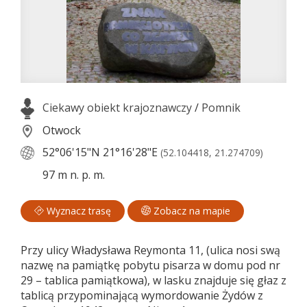
Ciekawy obiekt krajoznawczy
/
Pomnik
Otwock
52°06'15"N
21°16'28"E
(52.104418, 21.274709)
97 m n. p. m.
Wyznacz trasę
Zobacz na mapie
Przy ulicy Władysława Reymonta 11, (ulica nosi swą
nazwę na pamiątkę pobytu pisarza w domu pod nr
29 – tablica pamiątkowa), w lasku znajduje się głaz z
tablicą przypominającą wymordowanie Żydów z