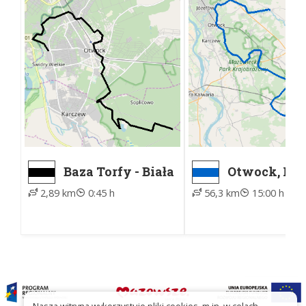
Baza Torfy - Biała
Otwock, PKP
Góra
Garwolin, 
2,89 km
0:45 h
56,3 km
15:00 h