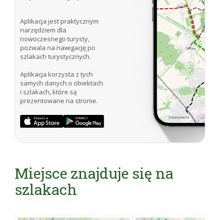
Źródło: Jacek Kałuszko, Paweł Ajdacki „Otwock i
okolice” Wydawnictwo Rewasz 2006
Aplikacja jest praktycznym
narzędziem dla
Internet:
http://apaulo.org.pl/parafia/historia
nowoczesnego turysty,
http://pl.wikipedia.org/wiki/Ko%C5%9Bci%C3%B3%C
pozwala na nawigację po
szlakach turystycznych.
Aplikacja korzysta z tych
samych danych o obiektach
i szlakach, które są
prezentowane na stronie.
Miejsce znajduje się na
szlakach