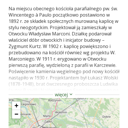
Na miejscu obecnego kościoła parafialnego pw. św.
Wincentego à Paulo początkowo postawiono w
1892 r. ze składek społecznych murowaną kaplicę w
stylu neogotyckim. Projektował ją zamieszkały w
Otwocku Władysław Marconi. Działkę podarował
właściciel dóbr otwockich i inicjator budowy –
Zygmunt Kurtz. W 1902 r. kaplicę powiększono i
przebudowano na kościół również wg projektu W.
Marconiego. W 1911 r. erygowano w Otwocku
pierwszą parafię, wydzieloną z parafii w Karczewie.
Poświęcenie kamienia węgielnego pod nowy kościół
nastąpiło w 1930 r. Projektantem był Łukasz Wolski
(1878-1948), brat ówczesnego proboszcza Ludwika
(autor Bazyliki Najświętszego Serca Jezusowego na
więcej
ul. Kawęczyńskiej w Warszawie i kaplicy w Zakładzie
Ociemniałych w Laskach). Rozbudowaną w stylu
+
modernistycznym świątynię poświęcił w 1935 r. bp
−
Stanisław Gal. Przed wojną ściana prezbiterium była
ażurowa, rano słońce oświetlało ołtarz. Po wojnie