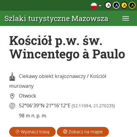
A
A
A
A
Szlaki turystyczne Mazowsza
Togg
navi
Kościół p.w. św.
Wincentego à Paulo
Ciekawy obiekt krajoznawczy
/
Kościół
murowany
Otwock
52°06'39"N
21°16'12"E
(52.11094, 21.270235)
98 m n. p. m.
Wyznacz trasę
Zobacz na mapie