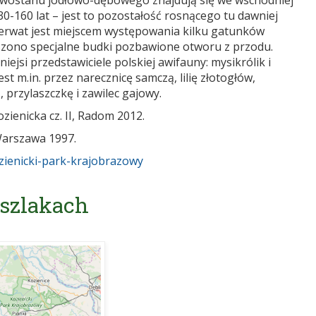
drzewostanu jodłowo-dębowego znajdują się we wschodniej
30-160 lat – jest to pozostałość rosnącego tu dawniej
erwat jest miejscem występowania kilku gatunków
ieszono specjalne budki pozbawione otworu z przodu.
ejsi przedstawiciele polskiej awifauny: mysikrólik i
st m.in. przez narecznicę samczą, lilię złotogłów,
 przylaszczkę i zawilec gajowy.
zienicka cz. II, Radom 2012.
 Warszawa 1997.
ozienicki-park-krajobrazowy
 szlakach