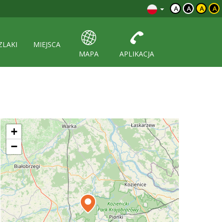
A
A
A
A
ZLAKI
MIEJSCA
MAPA
APLIKACJA
+
−