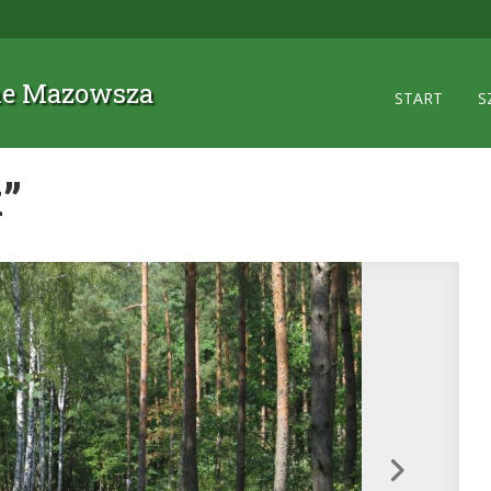
zne Mazowsza
START
S
”