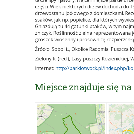
także lipy i jawory. Najcenniejsze partie 
części. Wiek niektórych drzew dochodzi do 1
drzewostanu jodłowego z domieszkami. Rez
ssaków, jak np. popielice, dla których wyw
Gniazdują tu 44 gatunki ptaków, w tym najmni
zniczyk. Roślinność zielna reprezentowana je
groszek wiosenny i prosownicę rozpierzchłą,
Źródło: Sobol Ł., Okolice Radomia. Puszcza Ko
Zielony R. (red.), Lasy puszczy Kozienickiej,
internet:
http://parkiotwock.pl/index.php/k
Miejsce znajduje się na