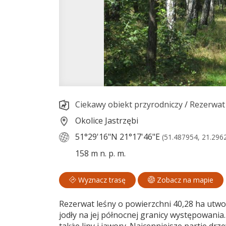
Ciekawy obiekt przyrodniczy
/
Rezerwat
Okolice Jastrzębi
51°29'16"N
21°17'46"E
(51.487954, 21.296
158 m n. p. m.
Wyznacz trasę
Zobacz na mapie
Rezerwat leśny o powierzchni 40,28 ha utw
jodły na jej północnej granicy występowania.