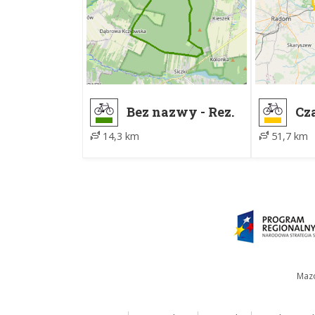
Bez nazwy - Rez.
Cz
Ciszek
Les
14,3 km
51,7 km
pr
Mazo