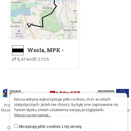
Wsola, MPK -
Bartodzieje, PKP
8,47 km
2:15 h
Nasza witryna wykorzystuje pliki cookies, m.in. w celach
statystycznych. Jeżeli nie chcesz, by były one zapisywane na
Przedsięwzięcie współfinansowane ze środków Samorządu Województwa
Twoim dysku zmień ustawienia swojej przeglądarki.
Mazowieckiego oraz Unię Europejską w ramach Mazowieckiego Regionalnego
Więcej na ten temat...
Programu Operacyjnego na lata 2007-2013
Akceptuję pliki cookies z tej strony
O stronie
O projekcie
Kontakt
Znak nie tak?