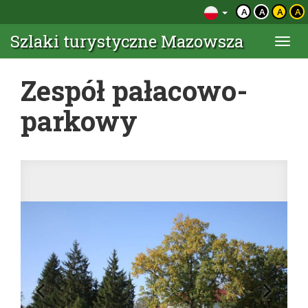
A
A
A
A
Szlaki turystyczne Mazowsza
Togg
navi
Zespół pałacowo-
parkowy