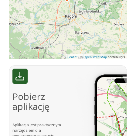
Leaflet
|
©
OpenStreetMap
contributors
Pobierz
aplikację
Aplikacja jest praktycznym
narzędziem dla
nowoczesnego turysty,