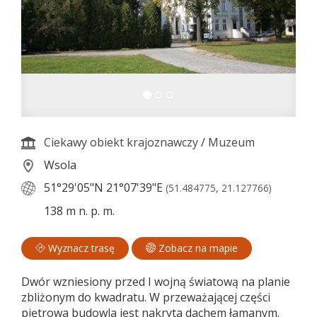
Ciekawy obiekt krajoznawczy
/
Muzeum
Wsola
51°29'05"N
21°07'39"E
(51.484775, 21.127766)
138 m n. p. m.
Wyznacz trasę
Zobacz na mapie
Dwór wzniesiony przed I wojną światową na planie
zbliżonym do kwadratu. W przeważającej części
piętrowa budowla jest nakryta dachem łamanym.