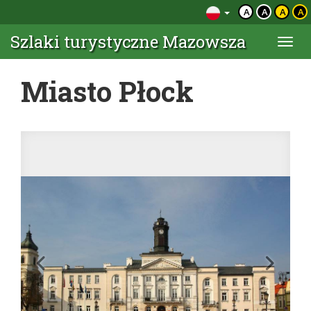
A
A
A
A
Szlaki turystyczne Mazowsza
Togg
navi
Miasto Płock