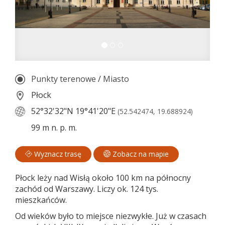
Punkty terenowe
/
Miasto
Płock
52°32'32"N
19°41'20"E
(52.542474, 19.688924)
99 m n. p. m.
Wyznacz trasę
Zobacz na mapie
Płock leży nad Wisłą około 100 km na północny
zachód od Warszawy. Liczy ok. 124 tys.
mieszkańców.
Od wieków było to miejsce niezwykłe. Już w czasach