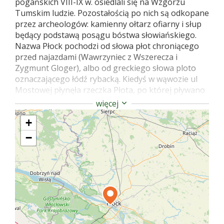
pogańskich VIII-IX w. osiedlali się na Wzgórzu
Tumskim ludzie. Pozostałością po nich są odkopane
przez archeologów: kamienny ołtarz ofiarny i słup
będący podstawą posągu bóstwa słowiańskiego.
Nazwa Płock pochodzi od słowa płot chroniącego
przed najazdami (Wawrzyniec z Wszerecza i
Zygmunt Gloger), albo od greckiego słowa ploto
oznaczającego łódź rybacką. Kiedyś w wąwozie ul
Mostowej płynęła rzeczka Płota, po której pływano
łodziami. Nazwa Płock może pochodzić też od
więcej
rdzenia płt znaczącego rozlewisko. Północno-
+
zachodnie Mazowsze stanowiło ważny element dla
Mieszka I formującego państwo polskie. W końcu X
−
w. na miejscu ośrodka kultu pogańskiego powstaje
książęcy gród obronny. Na początku XI w. pojawiają
się benedyktyni i powstaje ich opactwo. Powstaje
też zamek – palatium z kaplicą dla Bolesława
Chrobrego. W 1031 r. gród niszczą Rusini. W latach
1037-1047 stolica państwa Miecława (Masława). Od
1075 siedziba biskupów mazowieckich (potem
płockich). Od 1079 r. do 1138 r. faktyczna stolica