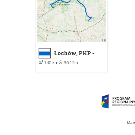
Łochów, PKP -
Knychówek
140 km
36:15 h
Mazo