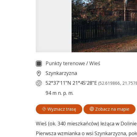
Punkty terenowe
/
Wieś
Szynkarzyzna
52°37'11"N
21°45'28"E
(52.619866, 21.757
94 m n. p. m.
Wyznacz trasę
Zobacz na mapie
Wieś (ok. 340 mieszkańców) leżąca w Dolini
Pierwsza wzmianka o wsi Szynkarzyzna, poł