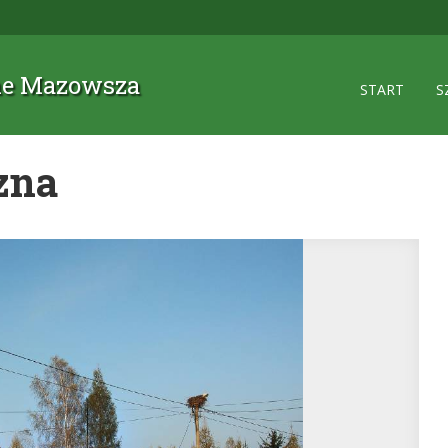
zne Mazowsza
START
S
zna