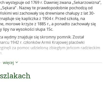
ch występuje od 1769 r. Dawniej zwana „Sekarzowizna”,
wa „Sękara” . Nazwy te prawdopodobnie pochodzą od
ńskimi wsi zachowały się drewniane chałupy z lat 30-
znajduje się kapliczka z 1904 r. Przed szkołą, na
, morowe krzyże z 1885 r., a ponadto zachowały się
 lipy na wysokości słupa 15c.
óża wydmy znajduje się skromny pomnik. Został
arcu 1942 r. członków Armii Krajowej placówki
zginęli za pomoc udzieloną zbiegłym jeńcom radzieckim
m.
 i Biała, Rewasz, 2005,
więcej
 dziś, Agmen Sp. z o.o., 2003,
 szlakach
http://pl.wikipedia.org/wiki/Szynkarzyzna