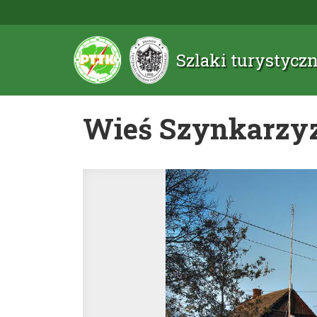
Szlaki turystyc
Wieś Szynkarzy