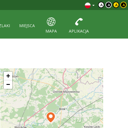
A
A
A
A
ZLAKI
MIEJSCA
MAPA
APLIKACJA
+
−