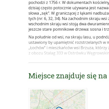
pochodzi z 1756 r. W dokumentach kościelny
dzisiaj często potocznie używana jest naz
słowa „sęk”. W graniczącej z łąkami nadbuża
tych (nr: 6, 32, 34). Na zachodnim skraju wsi 
wschodnim skraju wsi stoją dwa dwuramienne
jeszcze stare pomnikowe drzewa: sosna i trzy
Na południe od wsi, na skraju lasu, u podn
ustawiony by upamiętnić rozstrzelanych w m
„Łochów” i mieszkańców wsi Brzuza, którzy 
z obozu Stalag 333 w Ostrówku Węgrowski
Źródło: Lechosław Herz „Puszcze Kamieniecka
Andrzej Firewicz „Sadowne i okolice wczoraj i
Miejsce znajduje się na
Internet:
http://puszczakamieniecka.blox.pl