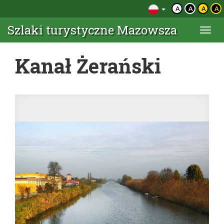
A
A
A
A
Szlaki turystyczne Mazowsza
Togg
navi
Kanał Żerański