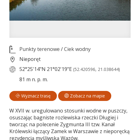
Punkty terenowe
/
Ciek wodny
Nieporęt
52°25'14"N
21°02'19"E
(52.420596, 21.038644)
81 m n. p. m.
Wyznacz trasę
Zobacz na mapie
W XVII w. uregulowano stosunki wodne w puszczy,
osuszając bagniste rozlewiska rzeczki Długiej i
tworząc na polecenie Zygmunta III tzw. Kanał
Królewski łączący Zamek w Warszawie z nieporęcką
rezydencją myśliwską Wazów.