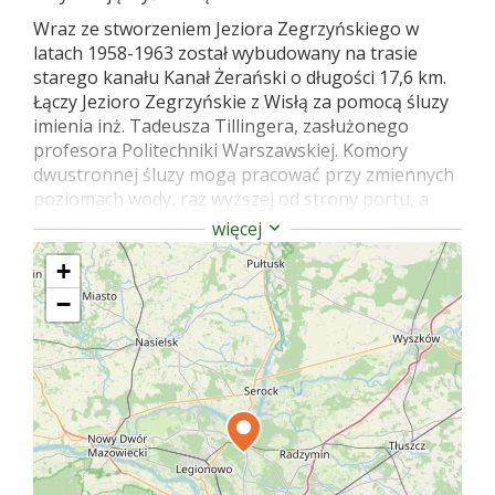
Wraz ze stworzeniem Jeziora Zegrzyńskiego w
latach 1958-1963 został wybudowany na trasie
starego kanału Kanał Żerański o długości 17,6 km.
Łączy Jezioro Zegrzyńskie z Wisłą za pomocą śluzy
imienia inż. Tadeusza Tillingera, zasłużonego
profesora Politechniki Warszawskiej. Komory
dwustronnej śluzy mogą pracować przy zmiennych
poziomach wody, raz wyższej od strony portu, a
niekiedy wyższej od strony Wisły. Dzięki temu jest
więcej
to unikalny obiekt hydrotechniczny w Polsce.
+
Obecnie ważny szlak transportowy, którym m.in.
−
przewozi się znad Narwi żwir dla budownictwa
warszawskiego, eksploatowany z wyrobisk
pomiędzy Różanem a Pułtuskiem.