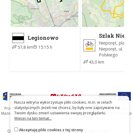
Szlak Niepo
Legionowo
Przystanek, PKP
Nieporęt, plaża -
57,8 km
15:15 h
- Kobiałka, ZTM
Nieporęt, ul. Woj
Polskiego
43,0 km
Nasza witryna wykorzystuje pliki cookies, m.in. w celach
statystycznych. Jeżeli nie chcesz, by były one zapisywane na
Przedsięwzięcie współfinansowane ze środków Samorządu Województwa
Twoim dysku zmień ustawienia swojej przeglądarki.
Mazowieckiego oraz Unię Europejską w ramach Mazowieckiego Regionalnego
Więcej na ten temat...
Programu Operacyjnego na lata 2007-2013
Akceptuję pliki cookies z tej strony
O stronie
O projekcie
Kontakt
Znak nie tak?