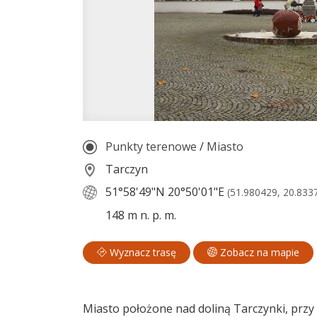
Punkty terenowe
/
Miasto
Tarczyn
51°58'49"N
20°50'01"E
(51.980429, 20.833
148 m n. p. m.
Wyznacz trasę
Zobacz na mapie
Miasto położone nad doliną Tarczynki, prz