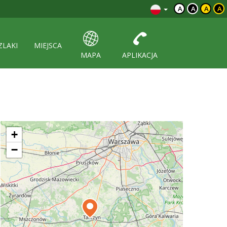
A
A
A
A
ZLAKI
MIEJSCA
MAPA
APLIKACJA
+
−