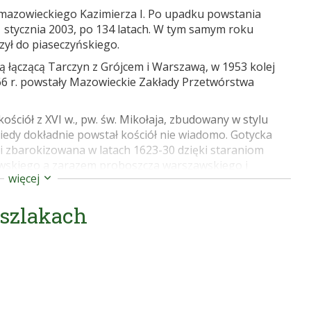
a mazowieckiego Kazimierza I. Po upadku powstania
 1 stycznia 2003, po 134 latach. W tym samym roku
czył do piaseczyńskiego.
 łączącą Tarczyn z Grójcem i Warszawą, w 1953 kolej
6 r. powstały Mazowieckie Zakłady Przetwórstwa
ościół z XVI w., pw. św. Mikołaja, zbudowany w stylu
kiedy dokładnie powstał kościół nie wiadomo. Gotycka
 zbarokizowana w latach 1623-30 dzięki staraniom
ewskiego a zarazem proboszcza warszawskiego i
więcej
adał dwie kaplice: św. Anny fundowaną w XVI w. przez
eniona na kruchtę) oraz św. Stanisława z fundacji ks.
 szlakach
 1704 r. kościół został zniszczony podczas pożaru
 ruiny ówczesny proboszcz, a później biskup chełmiński
zem Niepokalanego Poczęcia NMP ma charakter
cznym ołtarzu znajduje się słynący łaskami obraz
ny pochodzą z pracowni Józefa Szymańskiego a zostały
ospekt organowy. We wnętrzu znajdują się liczne