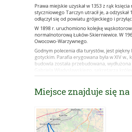
Prawa miejskie uzyskał w 1353 z rąk księci
styczniowego Tarczyn utracił je, a odzyskał
odłączył się od powiatu grójeckiego i przyłą
W 1898 r. uruchomiono kolejkę wąskotorową
normalnotorową Łuków-Skierniewice. W 196
Owocowo-Warzywnego.
Godnym polecenia dla turystów, jest piękny k
gotyckim. Parafia erygowana była w XIV w., 
budowla została przebudowana, wydłużona i
Gabriela Władysławskiego, sekretarza król
tarczyńskiego. W tamtym czasie kościół posi
Jana i Mariannę Mokronowskich (została zami
Miejsce znajduje się na
Adama Chełkowskiego (została rozebrana). W
miasta. W dziesięć lat później podniósł go z
Kazimierz Szczuka.
Świątynia ma pięć ołtarzy; główny, z obra
neogotycki, pozostałe barokowe. W lewym bo
Matki Bożej Tarczyńskiej. XIX-wieczne orga
umiejętnie wkomponowane w XVII-wieczny pr