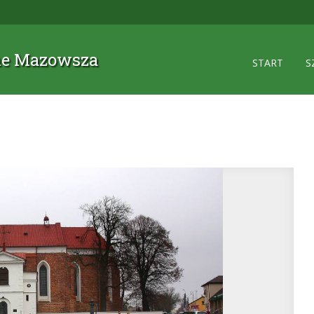
zne Mazowsza
START
S