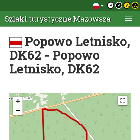
A
A
A
A
Szlaki turystyczne Mazowsza
Togg
navi
Popowo Letnisko,
DK62 - Popowo
Letnisko, DK62
+
−