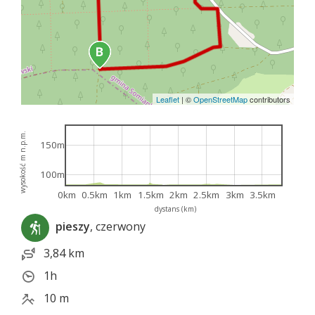
Leaflet
|
©
OpenStreetMap
contributors
wysokość m n.p.m.
150m
100m
0km
0.5km
1km
1.5km
2km
2.5km
3km
3.5km
dystans (km)
pieszy
, czerwony
3,84 km
1h
10 m