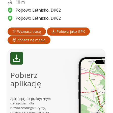
10 m
Popowo Letnisko, DK62
Popowo Letnisko, DK62
Wyznacz trasę
Pobierz jako GPX
Zobacz na mapie
Pobierz
aplikację
Aplikacja jest praktycznym
narzędziem dla
nowoczesnego turysty,
pozwala na nawigację po