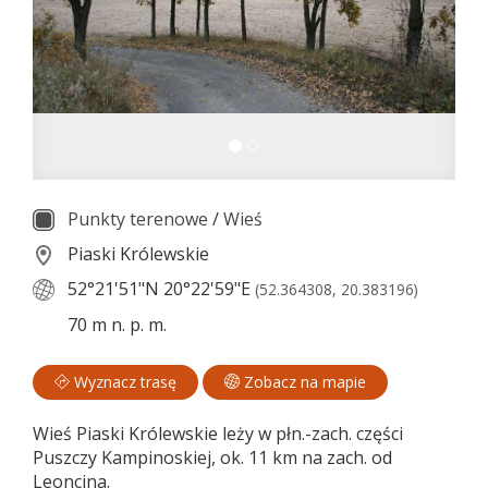
Punkty terenowe
/
Wieś
Piaski Królewskie
52°21'51"N
20°22'59"E
(52.364308, 20.383196)
70 m n. p. m.
Wyznacz trasę
Zobacz na mapie
Wieś Piaski Królewskie leży w płn.-zach. części
Puszczy Kampinoskiej, ok. 11 km na zach. od
Leoncina.