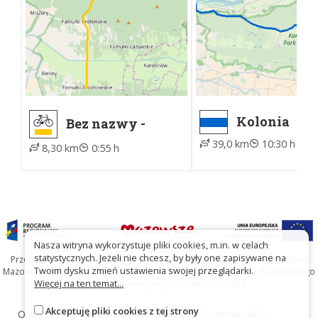
Kolonia
Bez nazwy -
Janówek -
Famułki
39,0 km
10:30 h
Śladów, po
8,30 km
0:55 h
Brochowskie
Nasza witryna wykorzystuje pliki cookies, m.in. w celach
statystycznych. Jeżeli nie chcesz, by były one zapisywane na
Przedsięwzięcie współfinansowane ze środków Samorządu Województwa
Twoim dysku zmień ustawienia swojej przeglądarki.
Mazowieckiego oraz Unię Europejską w ramach Mazowieckiego Regionalnego
Więcej na ten temat...
Programu Operacyjnego na lata 2007-2013
Akceptuję pliki cookies z tej strony
O stronie
O projekcie
Kontakt
Znak nie tak?