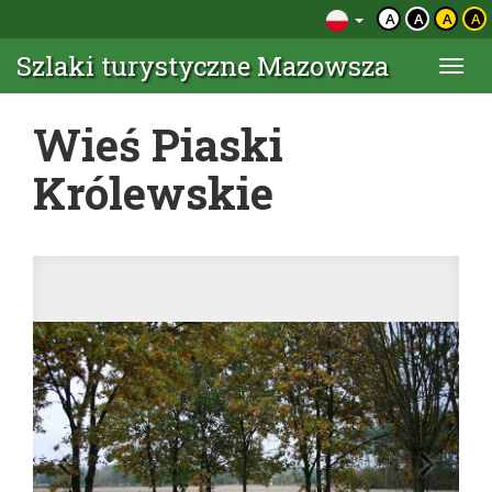
A
A
A
A
Szlaki turystyczne Mazowsza
Togg
navi
Wieś Piaski
Królewskie