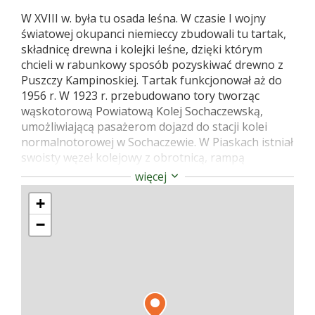
W XVIII w. była tu osada leśna. W czasie I wojny
światowej okupanci niemieccy zbudowali tu tartak,
składnicę drewna i kolejki leśne, dzięki którym
chcieli w rabunkowy sposób pozyskiwać drewno z
Puszczy Kampinoskiej. Tartak funkcjonował aż do
1956 r. W 1923 r. przebudowano tory tworząc
wąskotorową Powiatową Kolej Sochaczewską,
umożliwiającą pasażerom dojazd do stacji kolei
normalnotorowej w Sochaczewie. W Piaskach istniał
swoisty węzeł kolejowy z obrotnicą, rampą
przeładunkową, studnią z wodą do parowozów i
więcej
budynkiem stacyjnym. Do dziś można jeszcze
+
odnaleźć ślady tej infrastruktury.
−
W czasie II wojny światowej Niemcy ponownie
rozpoczęli rabunkową eksploatację puszczy. Pod
koniec sierpnia 1944 r. wywiad AK uzyskał
informację, ze Niemcy gromadzą w Piaskach
materiał do budowy przeprawy mostowej przez
Wisłę służącą do przerzucania wojsk wobec