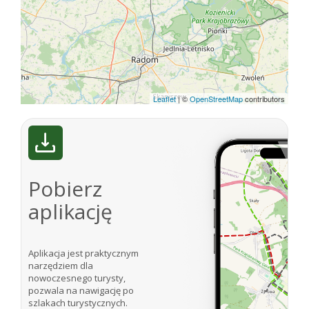
W pobliżu zabudowań Nadleśnictwa Dobieszyn
rezerwat przyrody „Starodrzew Dobieszyński”
chroniący naturalny las sosnowo-dębowy.
Źródło: Piasecki K., Puszcza Stromiecka, Warszawa
1990.
Leaflet
|
©
OpenStreetMap
contributors
Internet:
http://www.ugstromiec.pl
Pobierz
aplikację
Aplikacja jest praktycznym
narzędziem dla
nowoczesnego turysty,
pozwala na nawigację po
szlakach turystycznych.