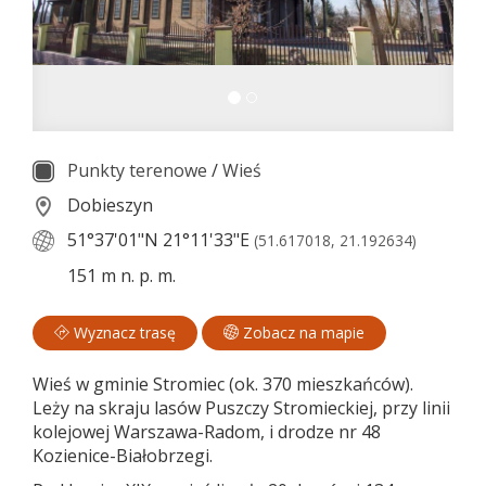
Punkty terenowe
/
Wieś
Dobieszyn
51°37'01"N
21°11'33"E
(51.617018, 21.192634)
151 m n. p. m.
Wyznacz trasę
Zobacz na mapie
Wieś w gminie Stromiec (ok. 370 mieszkańców).
Leży na skraju lasów Puszczy Stromieckiej, przy linii
kolejowej Warszawa-Radom, i drodze nr 48
Kozienice-Białobrzegi.