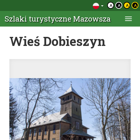
A
A
A
A
Szlaki turystyczne Mazowsza
Togg
navi
Wieś Dobieszyn