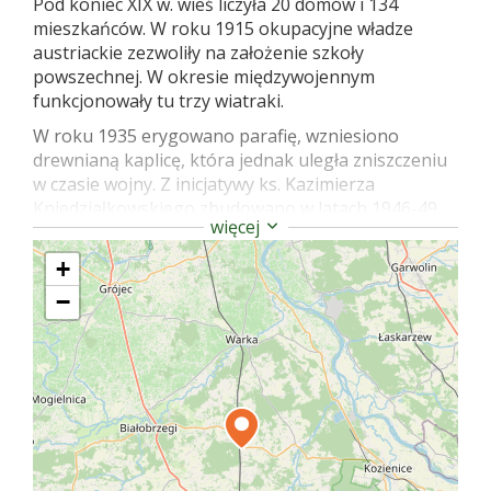
Pod koniec XIX w. wieś liczyła 20 domów i 134
mieszkańców. W roku 1915 okupacyjne władze
austriackie zezwoliły na założenie szkoły
powszechnej. W okresie międzywojennym
funkcjonowały tu trzy wiatraki.
W roku 1935 erygowano parafię, wzniesiono
drewnianą kaplicę, która jednak uległa zniszczeniu
w czasie wojny. Z inicjatywy ks. Kazimierza
Kniedziałkowskiego zbudowano w latach 1946-49
więcej
drewniany kościół p.w. św. Teresy od Dzieciątka
Jezus. Budowniczym kościoła był Józef Nauman wg
+
proj. W. Prokulskiego. Obiekt poświęcono w 1949 r.
−
a dokonał tego bp Jan Kanty Lorek. Kościół jest
budowlą bezstylową, konstrukcji ryglowej, z
oryginalną wieżą z izbicą. Posiada trzy nawy a w
ołtarzu głównym znajduje się obraz św. Teresy od
Dzieciątka Jezus; na jego zasłonie obraz matki
Boskiej Niepokalanej.
Stacja kolejowa Dobieszyn była w czasie II wojny
światowej miejscem licznych akcji partyzanckich.