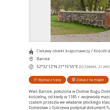
Ciekawy obiekt krajoznawczy
/
Kościół 
Barcice
52°32'12"N
21°15'55"E
(52.536669, 21.265
Wyznacz trasę
Zobacz na mapie
Wieś Barcice, położona w Dolinie Bugu Dol
kościelną, od kiedy w 1185 r. wojewoda maz
czasem przeszła we władanie płockiego klas
Dobiesław z Gulczewa podpisał dokument fu