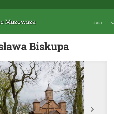
zne Mazowsza
START
S
isława Biskupa