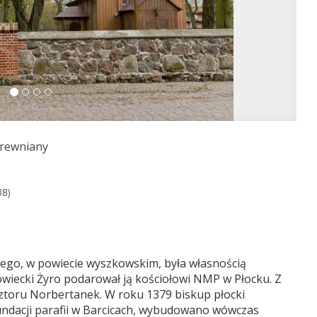
drewniany
38)
nego, w powiecie wyszkowskim, była własnością
owiecki Żyro podarował ją kościołowi NMP w Płocku. Z
ztoru Norbertanek. W roku 1379 biskup płocki
ndacji parafii w Barcicach, wybudowano wówczas