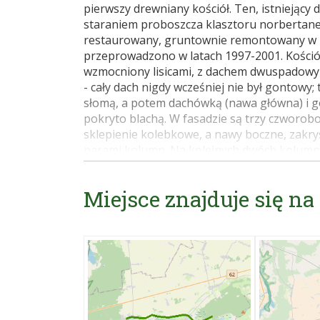
pierwszy drewniany kościół. Ten, istniejący d
staraniem proboszcza klasztoru norbertanek
restaurowany, gruntownie remontowany w la
przeprowadzono w latach 1997-2001. Kościół
wzmocniony lisicami, z dachem dwuspadowy
- cały dach nigdy wcześniej nie był gontowy
słomą, a potem dachówką (nawa główna) i go
pokryto blachą. W fasadzie są trzy czworob
sklepienie kolebkowe, a nawy boczne, zakry
parami kolumn. Na kolejnych dwóch kolumna
się wyposażenie barokowe i rokokowe. Najs
na tęczowej belce oraz dwa boczne ołtarze 
Miejsce znajduje się na
ołtarza bocznego jest obraz św. Rozalii, a 
bocznym znajduje się obraz św. Józefa z dzi
XVIII w., a w nim w polu głównym obraz Mat
1688 r., przeniesiony z kaplicy w Somiance 
stropem fryz polichromowany o motywacji r
dzwonnica, konstrukcji słupowej, wzniesion
Kościół ogrodzony jest kamiennym murem z b
poza murem, w sosnowym lasku, znajduje si