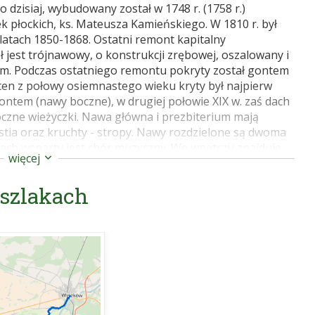
o dzisiaj, wybudowany został w 1748 r. (1758 r.)
 płockich, ks. Mateusza Kamieńskiego. W 1810 r. był
tach 1850-1868. Ostatni remont kapitalny
 jest trójnawowy, o konstrukcji zrębowej, oszalowany i
m. Podczas ostatniego remontu pokryty został gontem
; ten z połowy osiemnastego wieku kryty był najpierw
ntem (nawy boczne), w drugiej połowie XIX w. zaś dach
oczne wieżyczki. Nawa główna i prezbiterium mają
stia oraz kruchty - stropy. Nawy rozdzielone są dwoma
ch wsparty jest chór muzyczny. We wnętrzu znajduje
więcej
tarszym elementem zabytkowym jest krucyfiks z XVII w.
pochodzące z około 1640 r. W zwieńczeniu lewego
 szlakach
nad nim rzeźbione popiersie Boga Ojca. W prawym ołtarzu
eciątkiem. Ołtarz główny, czterokolumnowy, jest z końca
ki Boskiej Niepokalanie Poczętej, namalowany około
na początku XIX w., a w zwieńczeniu obraz św. Rocha. Pod
oślinnej. Obok kościoła stoi czworoboczna drewniana
a w 1768 r., z dachem namiotowym, krytym gontem.
ramą i furtą z przełomu XIX i XX w. Przed kościołem,
ę osiemnastowieczna kapliczka. Drewniany kościół pod