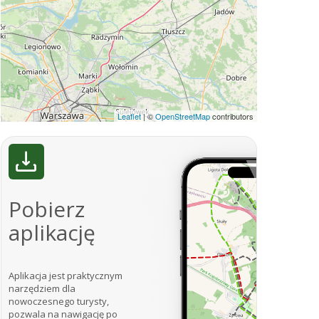
Leaflet
|
©
OpenStreetMap
contributors
Pobierz
aplikację
Aplikacja jest praktycznym
narzędziem dla
nowoczesnego turysty,
pozwala na nawigację po