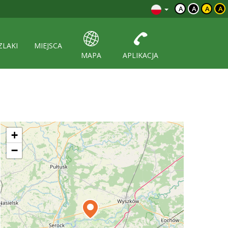
A
A
A
A
ZLAKI
MIEJSCA
MAPA
APLIKACJA
+
−