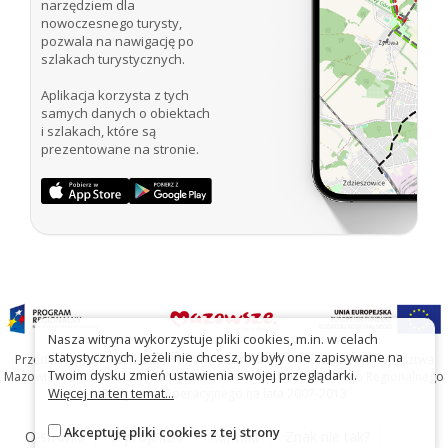
narzędziem dla
nowoczesnego turysty,
pozwala na nawigację po
szlakach turystycznych.
Aplikacja korzysta z tych
samych danych o obiektach
i szlakach, które są
prezentowane na stronie.
Nasza witryna wykorzystuje pliki cookies, m.in. w celach
statystycznych. Jeżeli nie chcesz, by były one zapisywane na
Przedsięwzięcie współfinansowane ze środków Samorządu Województwa
Twoim dysku zmień ustawienia swojej przeglądarki.
Mazowieckiego oraz Unię Europejską w ramach Mazowieckiego Regionalnego
Więcej na ten temat...
Programu Operacyjnego na lata 2007-2013
Akceptuję pliki cookies z tej strony
O stronie
O projekcie
Kontakt
Znak nie tak?