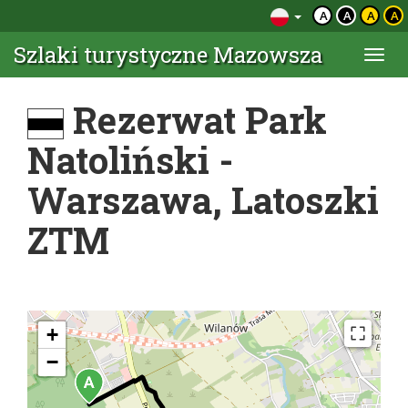
A
A
A
A
Szlaki turystyczne Mazowsza
Togg
navi
Rezerwat Park
Natoliński -
Warszawa, Latoszki
ZTM
+
−