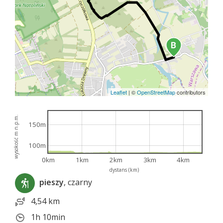
Leaflet
|
©
OpenStreetMap
contributors
wysokość m n.p.m.
150m
100m
0km
1km
2km
3km
4km
dystans (km)
pieszy
, czarny
4,54 km
1h 10min