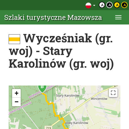
A
A
A
A
Szlaki turystyczne Mazowsza
Togg
navi
Wycześniak (gr.
woj) - Stary
Karolinów (gr. woj)
+
−