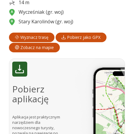
14 m
Wycześniak (gr. woj)
Stary Karolinów (gr. woj)
Wyznacz trasę
Pobierz jako GPX
Zobacz na mapie
Pobierz
aplikację
Aplikacja jest praktycznym
narzędziem dla
nowoczesnego turysty,
pozwala na nawigację po