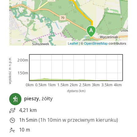
Leaflet
|
©
OpenStreetMap
contributors
wysokość m n.p.m.
200m
150m
0km
0.5km
1km
1.5km
2km
2.5km
3km
3.5km
4km
dystans (km)
pieszy
, żółty
4,21 km
1h 5min
(1h 10min w przeciwnym kierunku)
10 m