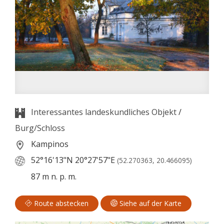
Interessantes landeskundliches Objekt
/
Burg/Schloss
Kampinos
52°16'13"N
20°27'57"E
(52.270363, 20.466095)
87 m n. p. m.
Route abstecken
Siehe auf der Karte