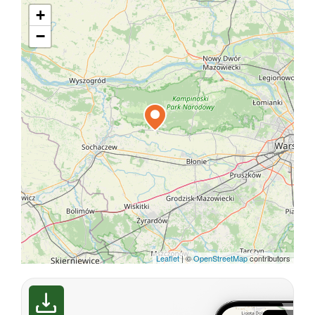
+
−
Leaflet
|
©
OpenStreetMap
contributors