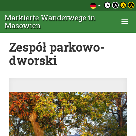
A
A
A
A
Markierte Wanderwege in
Togg
Masowien
navi
Zespół parkowo-
dworski