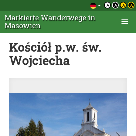
A
A
A
A
Markierte Wanderwege in
Togg
Masowien
navi
Kościół p.w. św.
Wojciecha