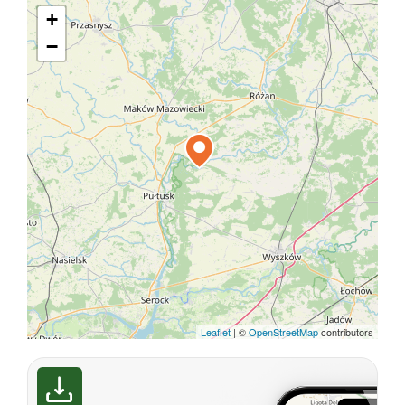
+
−
Leaflet
|
©
OpenStreetMap
contributors