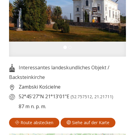
Interessantes landeskundliches Objekt
/
Backsteinkirche
Zambski Kościelne
52°45'27"N
21°13'01"E
(52.757512, 21.21711)
87 m n. p. m.
Route abstecken
Siehe auf der Karte