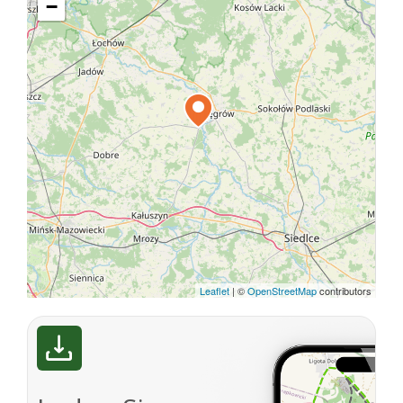
−
Leaflet
|
©
OpenStreetMap
contributors