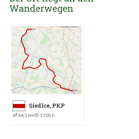
Wanderwegen
Siedlce, PKP
dworzec -
64,5 km
17:00 h
Węgrów, PKS