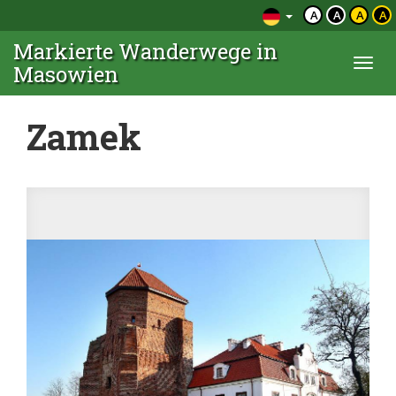
A
A
A
A
Markierte Wanderwege in
Togg
Masowien
navi
Zamek